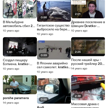
2:26
2:01
0:56
В Мельбурне
Древнее поселение в
Гигантское существо
автомобиль сбил 20
Швеции (kratko-
выбросило на берег
пешеходов, 3
news.com)
10 years ago
10 years ago
(kratko-news.com)
погибли (kratko-
10 years ago
news.com)
2:25
1:30
0:59
После нашей эры -
Создал пещеру
В Японии аварийно
русский трейлер 2013
Бэтмена. kratko-
сел самолет. kratko-
(Уилл Смит)
news.com
14 years ago
10 years ago
news.com
10 years ago
2:30
2:38
porshe paramera
0:55
14 years ago
Массовая драка с
Audi