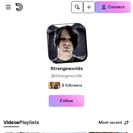
Skip to main content
Connect
Strangeworlds
@Strangeworlds
3
followers
Follow
Most recent
Videos
Playlists