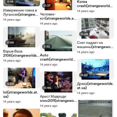
Korea
0:19
0:37
crash(strangeworlds.
at.ua)
Извержение говна в
14 years ago
Человек-
Луганске(strangeworl
кот(strangeworlds.at.
ds.at.ua)
14 years ago
ua)
14 years ago
0:24
Снег падает на
0:56
1:32
машины(strangeworl
ds.at.ua)
Взрыв Ваза
14 years ago
Auto
2106(strangeworlds.a
crash(strangeworlds.
t.ua)
14 years ago
at.ua)
14 years ago
4:20
Драка(strangeworlds.
2:20
at.ua)
0:44
lol(strangeworlds.at.
14 years ago
ua)
Арест Мавроди
ммм2011(strangeworl
14 years ago
ds.at.ua)
14 years ago