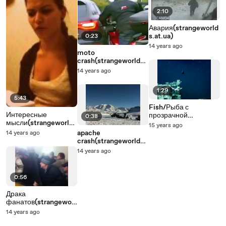
2:10
Авария(strangeworld
s.at.ua)
0:23
14 years ago
moto
crash(strangeworlds.
at.ua)
14 years ago
1:29
5:43
Fish/Рыба с
Интересные
прозрачной
0:38
мысли(strangeworlds
головой(strangeworl
15 years ago
.at.ua)
ds.at.ua)
apache
14 years ago
crash(strangeworlds.
at.ua)
14 years ago
0:56
Драка
фанатов(strangeworl
ds.at.ua)
14 years ago