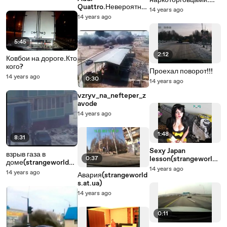
наркоторговцами.
Quattro.Невероятна
Экстренный вызов
14 years ago
я езда по сугробам
14 years ago
5:45
2:12
Ковбои на дороге.Кто
кого?
Проехал поворот!!!
14 years ago
0:30
14 years ago
vzryv_na_nefteper_z
avode
14 years ago
1:48
8:31
Sexy Japan
взрыв газа в
0:37
lesson(strangeworlds
доме(strangeworlds.
.at.ua)
14 years ago
at.ua)
14 years ago
Авария(strangeworld
s.at.ua)
14 years ago
0:11