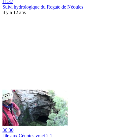
11:37
Suivi hydrologique du Regaïe de Néoules
il y a 12 ans
36:30
l'ile aux Cénotes volet 2.1