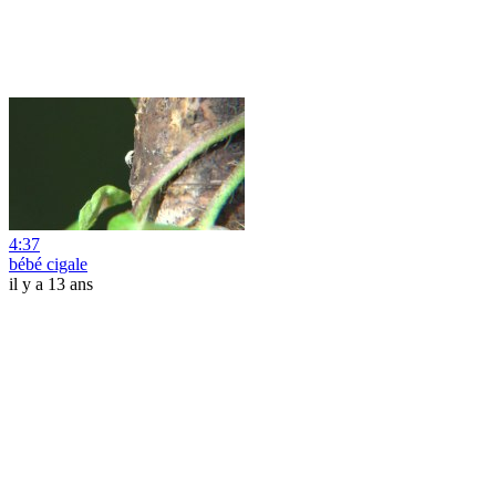
4:37
bébé cigale
il y a 13 ans