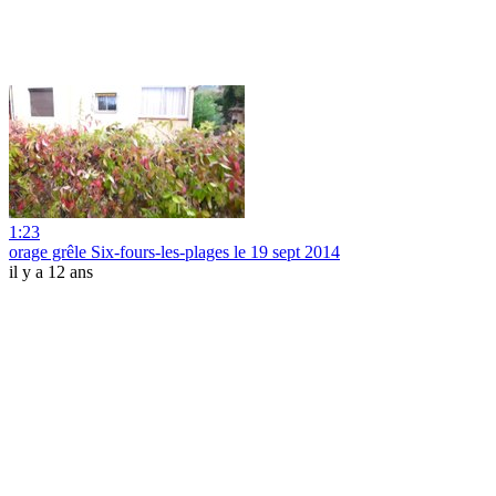
1:23
orage grêle Six-fours-les-plages le 19 sept 2014
il y a 12 ans