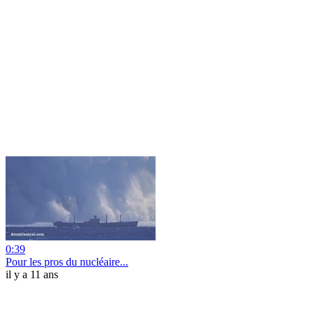
0:39
Pour les pros du nucléaire...
il y a 11 ans