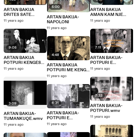
5:00
ARTAN BAKIJA
ARTAN BAKIJA
DRITES SATE
AMAN KAM NJE
ARTAN BAKIJA-
XHEVAHIR
BABE IFTIJAR
11 years ago
11 years ago
NAPOLONI
11 years ago
9:05
7:11
4:48
ARTAN BAKIJA
ARTAN BAKIJA-
POTPURI KENGESH
POTPURI E
ARTAN BAKIJA
TE SHQIPERIS SE
SHQIPERIS SE
11 years ago
11 years ago
POTPURI ME KENGE
MESEM
MESME 2012.wmv
DASMASH
11 years ago
7:33
6:31
3:09
ARTAN BAKIJA-
POTPURI.wmv
ARTAN BAKIJA-
ARTAN BAKIJA-
11 years ago
POTPURI E
TUMANKUQE.wmv
SHQIPERIS SE
11 years ago
11 years ago
MESME.wmv