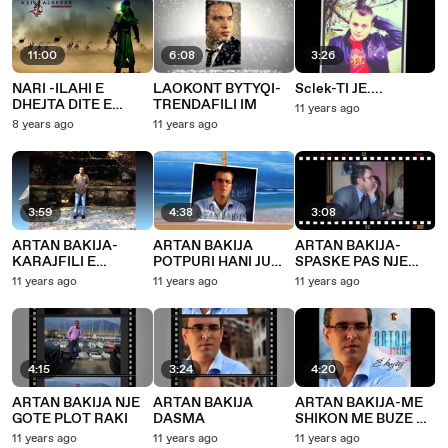
11:00
6:08
3:26
NARI -ILAHI E
LAOKONT BYTYQI-
Sclek-TI JE....
DHEJTA DITE E
TRENDAFILI IM
11 years ago
MUHARREMIT
8 years ago
11 years ago
3:59
4:38
3:08
ARTAN BAKIJA-
ARTAN BAKIJA
ARTAN BAKIJA-
KARAJFILI E
POTPURI HANI JU
SPASKE PAS NJE
ZAMBAKU
PINI-CIFTETEL
PIKE MESHIRE
11 years ago
11 years ago
11 years ago
4:15
3:24
4:20
ARTAN BAKIJA NJE
ARTAN BAKIJA
ARTAN BAKIJA-ME
GOTE PLOT RAKI
DASMA
SHIKON ME BUZE NE
GAZ
11 years ago
11 years ago
11 years ago