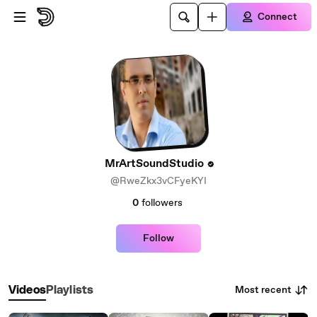
Skip to main content
Connect
MrArtSoundStudio
@RweZkx3vCFyeKYI
0
followers
Follow
Most recent
Videos
Playlists