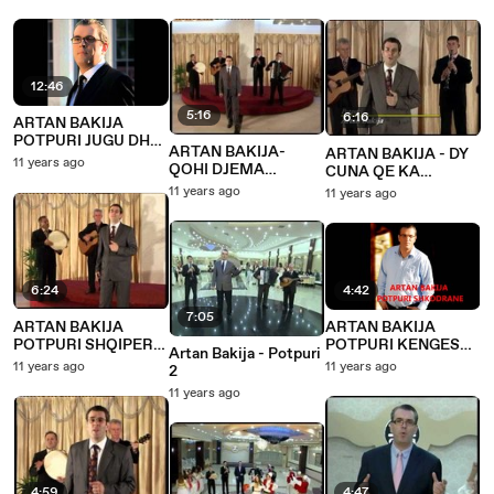
12:46
5:16
6:16
ARTAN BAKIJA
POTPURI JUGU DHE
ARTAN BAKIJA-
ARTAN BAKIJA - DY
ARVANITE
11 years ago
QOHI DJEMA
CUNA QE KA
SHALONI ATIN-
TIRANA
11 years ago
11 years ago
RREMO DEMNEERI
6:24
4:42
7:05
ARTAN BAKIJA
ARTAN BAKIJA
POTPURI SHQIPERIS
POTPURI KENGESH
Artan Bakija - Potpuri
SE MESME
SHKODRANE
11 years ago
11 years ago
2
11 years ago
4:59
4:47