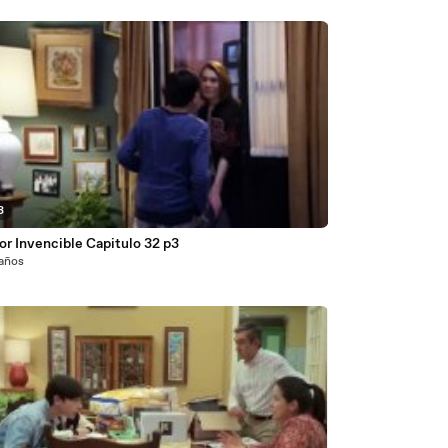
3
r Invencible Capitulo 32 p3
 años