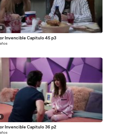
05
or Invencible Capitulo 45 p3
 años
8
or Invencible Capitulo 36 p2
 años