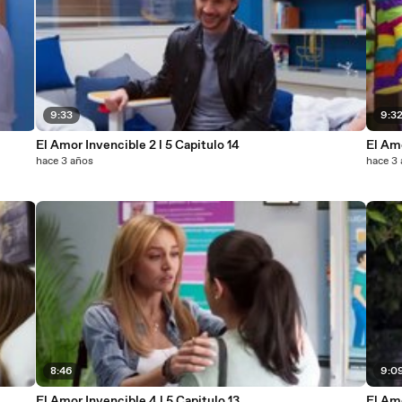
9:33
9:3
El Amor Invencible 2 l 5 Capitulo 14
El Amo
hace 3 años
hace 3
8:46
9:0
El Amor Invencible 4 l 5 Capitulo 13
El Amo