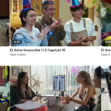
9:37
7:5
El Amor Invencible 1 l 5 Capitulo 16
El Amo
hace 3 años
hace 3