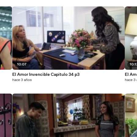
10:07
10:1
El Amor Invencible Capitulo 34 p3
El Amo
hace 3 años
hace 3