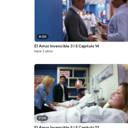
9:05
El Amor Invencible 3 l 5 Capitulo 14
hace 3 años
7:24
El Amor Invencible 5 l 5 Capitulo 13