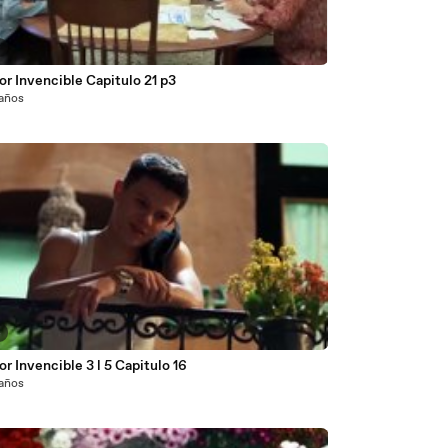
8
r Invencible Capitulo 21 p3
 años
4
r Invencible 3 l 5 Capitulo 16
 años