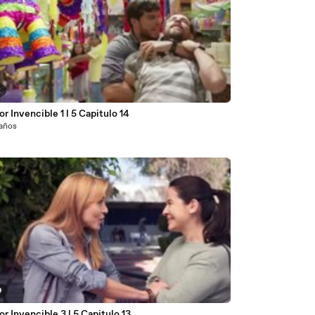
2
r Invencible 1 l 5 Capitulo 14
 años
9
r Invencible 3 l 5 Capitulo 13