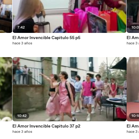
7:42
10:
El Amor Invencible Capitulo 55 p5
El Am
hace 3 años
hace 3
10:42
10:1
El Amor Invencible Capitulo 37 p2
El Am
hace 3 años
hace 3