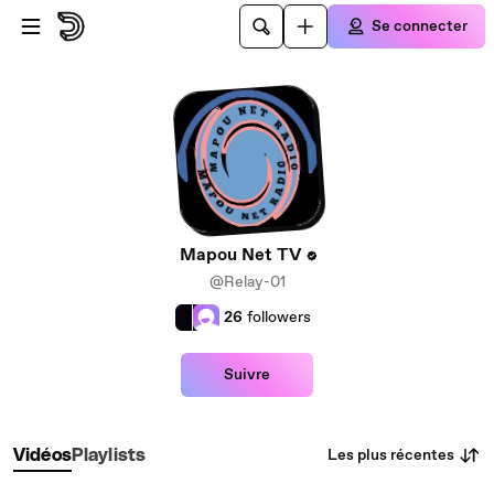
Passer au contenu principal
Se connecter
Mapou Net TV
@Relay-01
26
followers
Suivre
Les plus récentes
Vidéos
Playlists