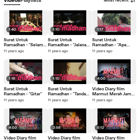
Most recent
Videos
Playlists
1:40
1:10
1:17
Surat Untuk
Surat Untuk
Surat Untuk
Ramadhan - "Selamat
Ramadhan - "Jalanan
Ramadhan - "Apa
Jalan"
Masa Kecil"
Kabar?"
11 years ago
11 years ago
11 years ago
1:16
1:10
4:00
Surat Untuk
Surat Untuk
Video Diary film
Ramadhan - "Gitar"
Ramadhan - "Tanda
Marmut Merah Jambu
Tanya"
- episode 5
11 years ago
11 years ago
11 years ago
4:00
3:56
5:12
Video Diary film
Video Diary film
Video Diary film