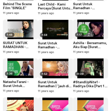
Behind The Scene
Surat Untuk
Last Child - Kami
Film "SINGLE"
Ramadhan -
Percaya (Surat Untuk
Ramadhan Istimewa
Ramadhan)
11 years ago
11 years ago
11 years ago
(Part I)
1:48
1:17
1:58
SURAT UNTUK
Ashilla - Bersamamu,
Surat Untuk
RAMADHAN -
Aku Siap (Surat
Ramadhan -
"PULANG" (Cheryl
Untuk Ramadhan) ​​​|
Ramadhan Istimewa
11 years ago
11 years ago
11 years ago
Raissa)
Beautiful Teenager
(Part II)
1:36
1:52
9:09
Natasha Farani -
Surat Untuk
#StandUpNite1 -
Surat Untuk
Ramadhan | "jauh di
Raditya Dika (Part 1 of
Ramadhan ​​​| How to
sana"
3)
11 years ago
11 years ago
11 years ago
Beauty