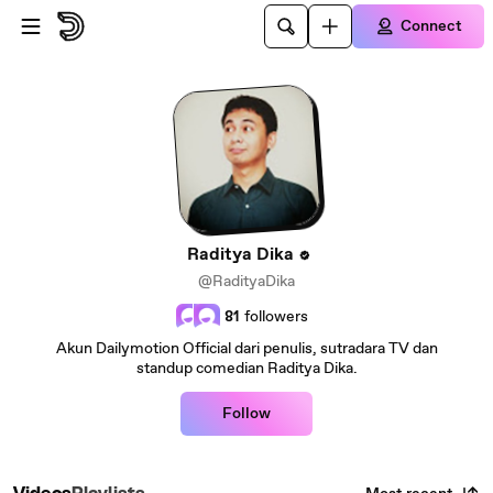
Skip to main content
Connect
Raditya Dika
@RadityaDika
81
followers
Akun Dailymotion Official dari penulis, sutradara TV dan
standup comedian Raditya Dika.
Follow