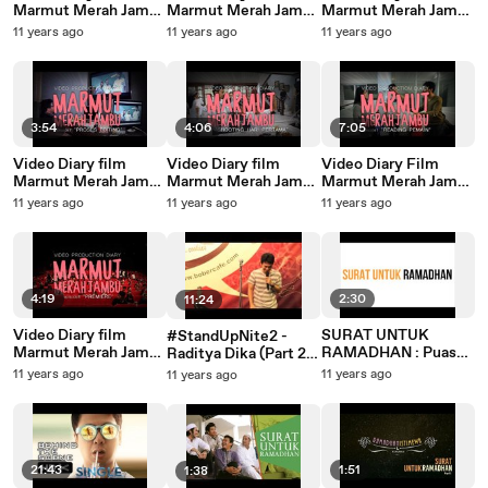
Marmut Merah Jambu
Marmut Merah Jambu
Marmut Merah Jambu
- episode 4
- episode 6
- episode 2
11 years ago
11 years ago
11 years ago
3:54
4:06
7:05
Video Diary film
Video Diary film
Video Diary Film
Marmut Merah Jambu
Marmut Merah Jambu
Marmut Merah Jambu
- episode 7
- episode 3
- episode 1
11 years ago
11 years ago
11 years ago
4:19
2:30
11:24
Video Diary film
SURAT UNTUK
#StandUpNite2 -
Marmut Merah Jambu
RAMADHAN : Puasa
Raditya Dika (Part 2
- episode terakhir
dari Sudut Pandang
of 2)
11 years ago
11 years ago
11 years ago
Cewek
21:43
1:51
1:38