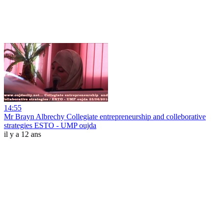
14:55
Mr Brayn Albrechy Collegiate entrepreneurship and colleborative
strategies ESTO - UMP oujda
il y a 12 ans