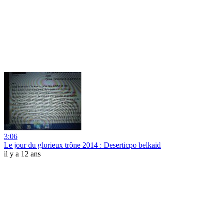
3:06
Le jour du glorieux trône 2014 : Deserticpo belkaid
il y a 12 ans