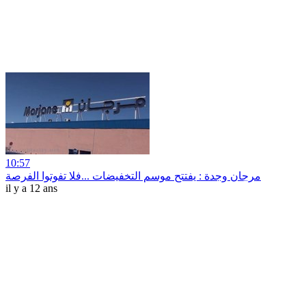
10:57
مرجان وجدة : يفتتح موسم التخفيضات ...فلا تفوتوا الفرصة
il y a 12 ans