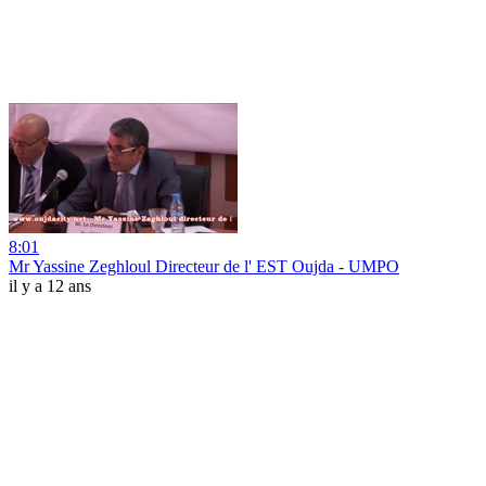
8:01
Mr Yassine Zeghloul Directeur de l' EST Oujda - UMPO
il y a 12 ans