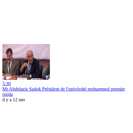
5:30
Mr Abdelaziz Sadok Président de l'univérsité mohammed premier
oujda
il y a 12 ans