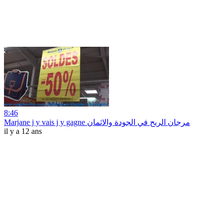
8:46
Marjane j y vais j y gagne مرجان الربح في الجودة والاثمان
il y a 12 ans