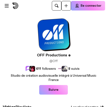
Passer au contenu principal
Se connecter
OFF Productions
@Off
611
followers
8
suivis
Studio de création audiovisuelle intégré à Universal Music
France
Suivre