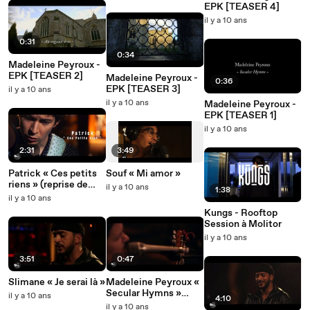
EPK [TEASER 4]
il y a 10 ans
0:31
0:34
Madeleine Peyroux -
EPK [TEASER 2]
Madeleine Peyroux -
0:36
EPK [TEASER 3]
il y a 10 ans
il y a 10 ans
Madeleine Peyroux -
EPK [TEASER 1]
il y a 10 ans
2:31
3:49
Patrick « Ces petits
Souf « Mi amor »
riens » (reprise de
il y a 10 ans
1:38
Serge Gainsbourg)
il y a 10 ans
Kungs - Rooftop
Session à Molitor
il y a 10 ans
3:51
0:47
Slimane « Je serai là »
Madeleine Peyroux «
Secular Hymns »
il y a 10 ans
4:10
[TEASER 1]
il y a 10 ans