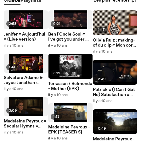
Les plus récentes
Vidéos
Playlists
2:58
6:21
1:47
Jenifer « Aujourd'hui
Ben l'Oncle Soul «
» (Live version)
I've got you under my
Olivia Ruiz : making-
skin » (Frank Sinatra
of du clip « Mon corps
il y a 10 ans
il y a 10 ans
cover)
mon amour »
il y a 10 ans
1:41
3:19
Salvatore Adamo &
2:49
Joyce Jonathan :
Terrasson / Belmondo
l'interview "de père à
- Mother (EPK)
il y a 10 ans
Patrick « (I Can't Get
fille"
No) Satisfaction »
il y a 10 ans
(reprise des Rolling
il y a 10 ans
Stones)
3:09
1:13
Madeleine Peyroux «
Secular Hymns »
Madeleine Peyroux -
0:49
[EPK]
EPK [TEASER 5]
il y a 10 ans
il y a 10 ans
Madeleine Peyroux -