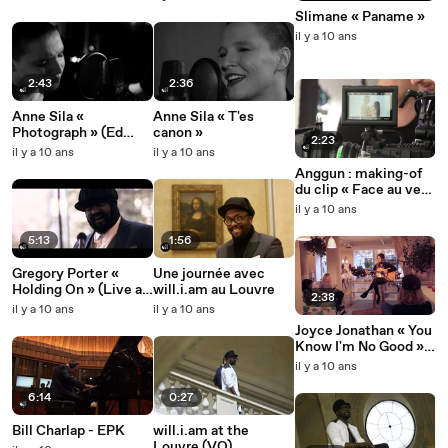
Slimane « Paname »
il y a 10 ans
2:43
2:36
Anne Sila «
Anne Sila « T'es
Photograph » (Ed
canon »
2:23
Sheeran cover)
il y a 10 ans
il y a 10 ans
Anggun : making-of
du clip « Face au vent
»
il y a 10 ans
5:13
1:56
Gregory Porter «
Une journée avec
Holding On » (Live at
will.i.am au Louvre
2:38
la Maison de la Radio)
il y a 10 ans
il y a 10 ans
Joyce Jonathan « You
Know I'm No Good »
(Amy Winehouse
il y a 10 ans
cover)
6:14
0:27
Bill Charlap - EPK
will.i.am at the
Louvre (VO)