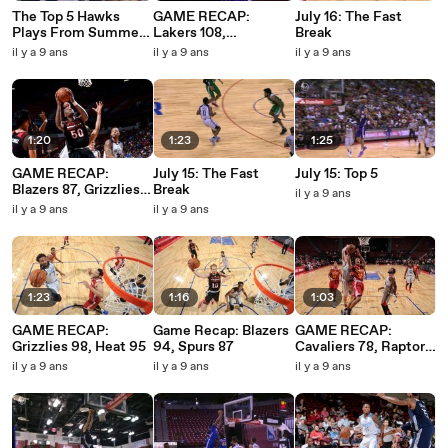
The Top 5 Hawks
GAME RECAP:
July 16: The Fast
Plays From Summer
Lakers 108,
Break
League
Mavericks 98
il y a 9 ans
il y a 9 ans
il y a 9 ans
1:20
1:23
1:25
GAME RECAP:
July 15: The Fast
July 15: Top 5
Blazers 87, Grizzlies
Break
il y a 9 ans
82
il y a 9 ans
il y a 9 ans
1:23
1:16
1:03
GAME RECAP:
Game Recap: Blazers
GAME RECAP:
Grizzlies 98, Heat 95
94, Spurs 87
Cavaliers 78, Raptors
75
il y a 9 ans
il y a 9 ans
il y a 9 ans