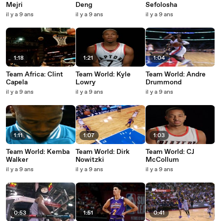
Mejri
Deng
Sefolosha
il y a 9 ans
il y a 9 ans
il y a 9 ans
1:18
1:21
1:04
Team Africa: Clint
Team World: Kyle
Team World: Andre
Capela
Lowry
Drummond
il y a 9 ans
il y a 9 ans
il y a 9 ans
1:11
1:07
1:03
Team World: Kemba
Team World: Dirk
Team World: CJ
Walker
Nowitzki
McCollum
il y a 9 ans
il y a 9 ans
il y a 9 ans
0:53
1:51
0:41