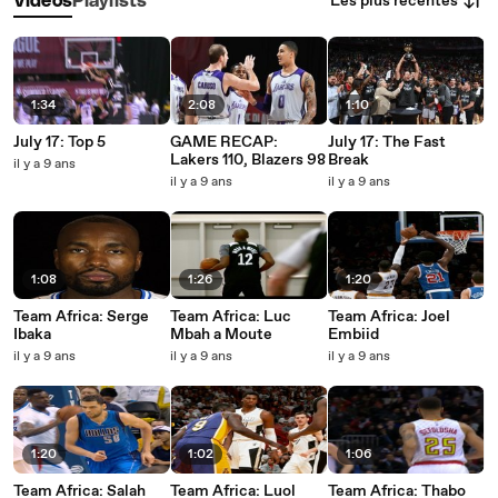
Les plus récentes
Vidéos
Playlists
1:34
2:08
1:10
July 17: Top 5
GAME RECAP:
July 17: The Fast
Lakers 110, Blazers 98
Break
il y a 9 ans
il y a 9 ans
il y a 9 ans
1:08
1:26
1:20
Team Africa: Serge
Team Africa: Luc
Team Africa: Joel
Ibaka
Mbah a Moute
Embiid
il y a 9 ans
il y a 9 ans
il y a 9 ans
1:20
1:02
1:06
Team Africa: Salah
Team Africa: Luol
Team Africa: Thabo