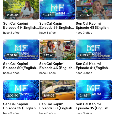
2:04:42
1:54:43
2:02:53
Sen Cal Kapimi
Sen Cal Kapimi
Sen Cal Kapimi
Episode 49 (English
Episode 51 (English
Episode 48 (English
Subtitles)
Subtitles)
Subtitles)
hace 3 años
hace 3 años
hace 3 años
2:01:16
2:12:48
2:23:23
Sen Cal Kapimi
Sen Cal Kapimi
Sen Cal Kapimi
Episode 50 (English
Episode 46 (English
Episode 41 (English
Subtitles)
Subtitles)
Subtitles)
hace 3 años
hace 3 años
hace 3 años
2:03:40
2:08:05
2:11:54
Sen Cal Kapimi
Sen Cal Kapimi
Sen Cal Kapimi
Episode 38 (English
Episode 36 (English
Episode 35 (English
Subtitles)
Subtitles)
Subtitles)
hace 3 años
hace 3 años
hace 3 años