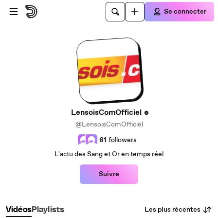
Passer au contenu principal
Se connecter
LensoisComOfficiel
@LensoisComOfficiel
61
followers
L'actu des Sang et Or en temps réel
Suivre
Les plus récentes
Vidéos
Playlists