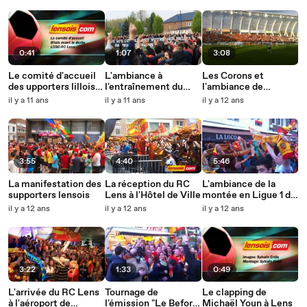
0:41
1:07
3:08
Le comité d'accueil
L'ambiance à
Les Corons et
des upporters lillois
l'entraînement du
l'ambiance de
avant LOSC-RC Lens
Racing avant le derby
Bollaert à la Licorne
il y a 11 ans
il y a 11 ans
il y a 12 ans
LOSC-RC Lens
3:55
4:40
5:46
La manifestation des
La réception du RC
L'ambiance de la
supporters lensois
Lens à l'Hôtel de Ville
montée en Ligue 1 du
RC Lens avant,
il y a 12 ans
il y a 12 ans
il y a 12 ans
pendant et après
match
3:22
1:33
0:49
L'arrivée du RC Lens
Tournage de
Le clapping de
à l'aéroport de
l'émission "Le Before"
Michaël Youn à Lens