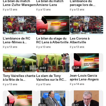
Le bilan du match
Le bilan du match
L'ambiance du
Lens-Zulte-Waregem
Amiens-Lens
parcage lors de
Amiens-Lens
il y a 13 ans
il y a 13 ans
il y a 13 ans
2:56
2:16
1:33
L'ambiance de RC
Le bilan du stage du
Les Corons à
Lens-Nîmes à
RC Lens à Albertville
Albertville
Albertville
il y a 13 ans
il y a 13 ans
il y a 13 ans
3:34
4:07
4:03
Jean-Louis Garcia
Tony Vairelles chante
Le slam de Tony
après Lens-Angers
à la fête de la
Vairelles sur le RC
musique
Lens
il y a 14 ans
il y a 13 ans
il y a 13 ans
3:17
1:23
4:55