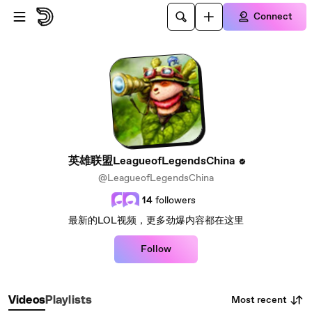
Skip to main content
Connect
英雄联盟LeagueofLegendsChina
@LeagueofLegendsChina
14
followers
最新的LOL视频，更多劲爆内容都在这里
Follow
Most recent
Videos
Playlists