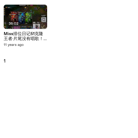
35:02
Miss排位日记51克隆
王者·片尾没有唱歌！
超清
11 years ago
1