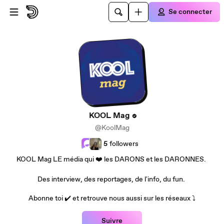
Passer au contenu principal
Se connecter
KOOL Mag
@KoolMag
5
followers
KOOL Mag LE média qui ❤️ les DARONS et les DARONNES.
Des interview, des reportages, de l'info, du fun.
Abonne toi ✔️ et retrouve nous aussi sur les réseaux ⤵️
Suivre