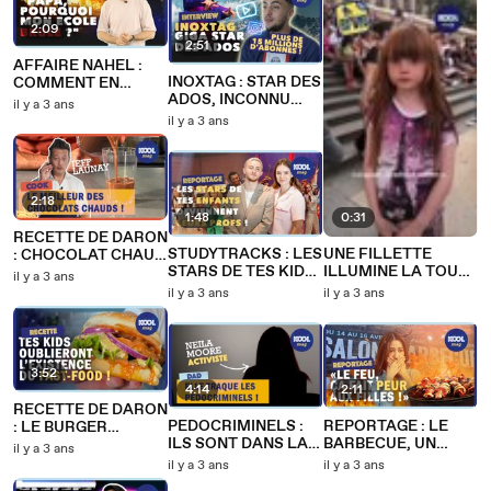
2:09
2:51
AFFAIRE NAHEL :
INOXTAG : STAR DES
COMMENT EN
ADOS, INCONNU
PARLER AUX
il y a 3 ans
DES DARONS
ENFANTS ?
il y a 3 ans
2:18
1:48
0:31
RECETTE DE DARON
STUDYTRACKS : LES
UNE FILLETTE
: CHOCOLAT CHAUD
STARS DE TES KIDS
ILLUMINE LA TOUR
MAISON
il y a 3 ans
DEVIENNENT PROFS
EIFFEL !
il y a 3 ans
il y a 3 ans
!
3:52
4:14
2:11
RECETTE DE DARON
PEDOCRIMINELS :
REPORTAGE : LE
: LE BURGER
ILS SONT DANS LA
BARBECUE, UN
MAISON ULTIME
il y a 3 ans
POCHE DE VOS
TRUC DE MEC ?
il y a 3 ans
il y a 3 ans
ENFANTS !