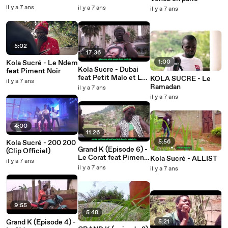
il y a 7 ans
il y a 7 ans
il y a 7 ans
5:02
17:36
1:00
Kola Sucré - Le Ndem
Kola Sucre - Dubai
feat Piment Noir
feat Petit Malo et La
KOLA SUCRE - Le
il y a 7 ans
Legende
Ramadan
il y a 7 ans
il y a 7 ans
4:00
11:26
5:56
Kola Sucré - 200 200
Grand K (Episode 6) -
(Clip Officiel)
Le Corat feat Piment
Kola Sucré - ALLIST
il y a 7 ans
Noir
il y a 7 ans
il y a 7 ans
9:55
5:48
Grand K (Episode 4) -
5:21