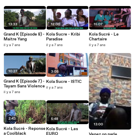
13:33
12:00
15:07
Grand K (Episode 8) -
Kola Sucre - Kribi
Kola Sucré - Le
Maitre Yang
Paradise
Chartaire
il y a 7 ans
il y a 7 ans
il y a 7 ans
10:27
3:05
Grand K (Episode 7) -
Kola Sucre - ISTIC
Tayam Sans Violence
il y a 7 ans
il y a 7 ans
2:43
5:48
13:00
Kola Sucré - Reponse
Kola Sucré - Les
a Coolblack
EURO
Venez on parle