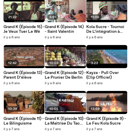
21:22
5:51
11:05
Grand K (Épisode 15) -
Grand K (Épisode 14)
Kola Sucre - Tournoi
Je Veux Tuer Le Wé
- Saint Valentin
De L’intégration à
Berlin
il y a 6 ans
il y a 6 ans
il y a 6 ans
12:42
10:03
3:23
Grand K (Épisode 13) -
Grand K (Episode 12) -
Kayza - Pull Over
Parent D’élève
Le Prunier De Berlin
(Clip Officiel)
il y a 6 ans
il y a 6 ans
il y a 6 ans
10:39
10:55
13:59
Grand K (Episode 11) -
Grand K (Episode 10) -
Grand K (Episode 9) -
Le Bilinguisme
La Maitrise Du Tao
Le Feu Kola Sucre
Kola Sucre
il y a 7 ans
il y a 7 ans
il y a 7 ans