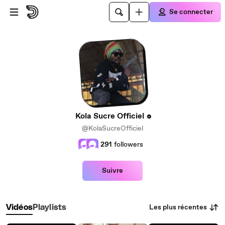
Passer au contenu principal
Se connecter
Kola Sucre Officiel
@KolaSucreOfficiel
291
followers
Suivre
Les plus récentes
Vidéos
Playlists