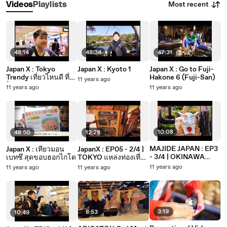
Most recent
Videos
Playlists
48:14
48:34
47:31
Japan X : Tokyo
Japan X : Kyoto 1
Japan X : Go to Fuji-
Trendy เที่ยวไหนดี ที่
Hakone 6 (Fuji-San)
11 years ago
โตเกียว
11 years ago
11 years ago
10:08
48:50
12:28
MAJIDE JAPAN : EP3
Japan X : เที่ยวมอน
JapanX : EP05 - 2/4 |
- 3/4 | OKINAWA
เบทซึ สุดขอบฮอกไกโด
TOKYO แหล่งท่องเที่ยว
กิจกรรมประดิษฐ์ตัว
Oedo Onsen
11 years ago
11 years ago
11 years ago
SHISA ที่โรงงาน
Monogatari
TATSUBO
3:19
8:53
10:49