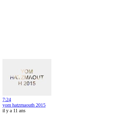
7:24
yom hatzmaouth 2015
il y a 11 ans