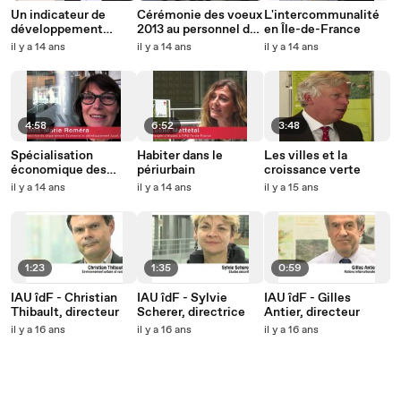
Un indicateur de
Cérémonie des voeux
L'intercommunalité
développement
2013 au personnel de
en Île-de-France
humain à l'échelle
l'IAU île-de-France -
il y a 14 ans
il y a 14 ans
il y a 14 ans
régionale : l'IDH-2
Verbatims
4:58
6:52
3:48
Spécialisation
Habiter dans le
Les villes et la
économique des
périurbain
croissance verte
territoires
il y a 14 ans
il y a 14 ans
il y a 15 ans
1:23
1:35
0:59
IAU îdF - Christian
IAU îdF - Sylvie
IAU îdF - Gilles
Thibault, directeur
Scherer, directrice
Antier, directeur
il y a 16 ans
il y a 16 ans
il y a 16 ans