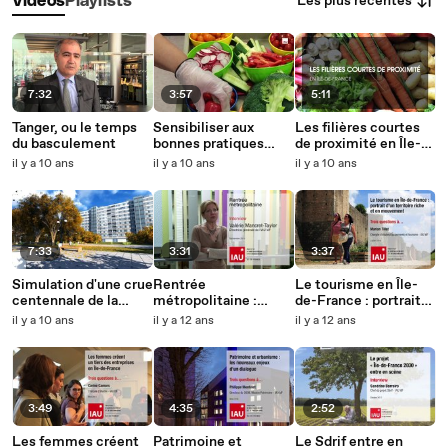
Les plus récentes
Vidéos
Playlists
7:32
3:57
5:11
Tanger, ou le temps
Sensibiliser aux
Les filières courtes
du basculement
bonnes pratiques
de proximité en Île-
alimentaires
de-France
il y a 10 ans
il y a 10 ans
il y a 10 ans
7:33
3:31
3:37
Simulation d'une crue
Rentrée
Le tourisme en Île-
centennale de la
métropolitaine :
de-France : portrait
Seine en aval de Paris
interview de Valérie
d'un territoire riche
il y a 10 ans
il y a 12 ans
il y a 12 ans
(Hauts-de-Seine)
Mancret-Taylor
et en mouvement
3:49
4:35
2:52
Les femmes créent
Patrimoine et
Le Sdrif entre en