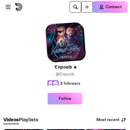
Skip to main content
Connect
Enposib
@Enposib
3
followers
Follow
Most recent
Videos
Playlists