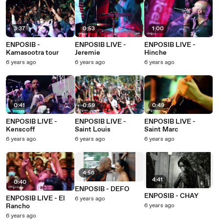
3:37
0:53
1:00
ENPOSIB -
ENPOSIB LIVE -
ENPOSIB LIVE -
Kamasootra tour
Jeremie
Hinche
6 years ago
6 years ago
6 years ago
0:41
0:59
0:49
ENPOSIB LIVE -
ENPOSIB LIVE -
ENPOSIB LIVE -
Kenscoff
Saint Louis
Saint Marc
6 years ago
6 years ago
6 years ago
4:56
4:41
0:40
ENPOSIB - DEFO
ENPOSIB - CHAY
ENPOSIB LIVE - El
6 years ago
Rancho
6 years ago
6 years ago