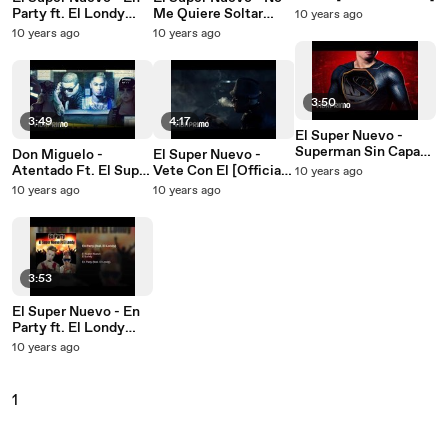
Party ft. El Londy
Me Quiere Soltar
10 years ago
[Official Video]
[Official Video]
10 years ago
10 years ago
3:50
3:49
4:17
El Super Nuevo -
Superman Sin Capa
Don Miguelo -
El Super Nuevo -
[Official Audio]
Atentado Ft. El Super
Vete Con El [Official
10 years ago
Nuevo [Official
Video]
10 years ago
10 years ago
Audio]
3:53
El Super Nuevo - En
Party ft. El Londy
[Official Audio]
10 years ago
1