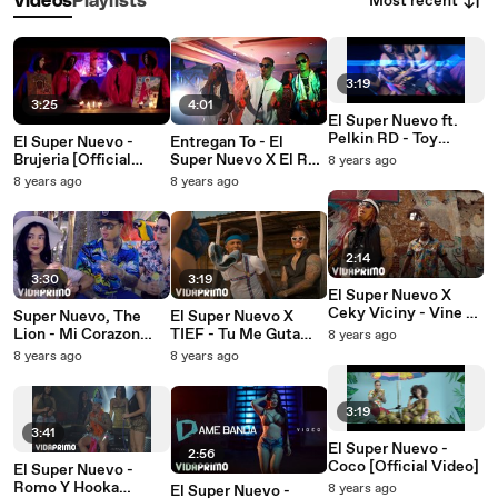
Most recent
Videos
Playlists
3:19
3:25
4:01
El Super Nuevo ft.
Pelkin RD - Toy
El Super Nuevo -
Entregan To - El
Mariao (Remix)
Brujeria [Official
Super Nuevo X El Rey
8 years ago
Video]
Guevara X Baraka
8 years ago
8 years ago
[Official Video]
2:14
3:30
3:19
El Super Nuevo X
Ceky Viciny - Vine A
Super Nuevo, The
El Super Nuevo X
Matar [Official Video]
Lion - Mi Corazon
TIEF - Tu Me Guta
8 years ago
[Official Video]
[Official Video]
8 years ago
8 years ago
3:19
3:41
El Super Nuevo -
2:56
Coco [Official Video]
El Super Nuevo -
Romo Y Hooka
8 years ago
El Super Nuevo -