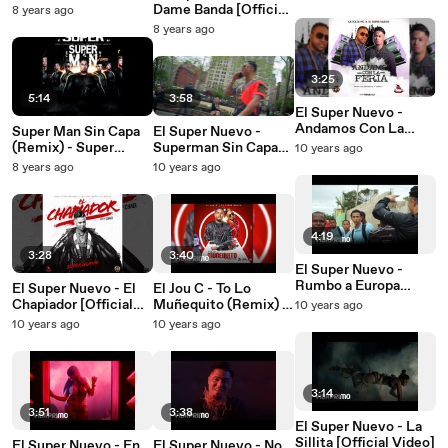
[Official Video]
Dame Banda [Official
8 years ago
Video]
8 years ago
3:25
5:14
3:58
El Super Nuevo -
Andamos Con La
Super Man Sin Capa
El Super Nuevo -
Feria ft. La Tolta MC
(Remix) - Super
Superman Sin Capa
10 years ago
[Official Audio]
Nuevo x Secreto x
[Official Video]
8 years ago
10 years ago
Bulova x Lirico x
Musicologo [Official
Audio]
4:19
3:28
3:40
El Super Nuevo -
Rumbo a Europa
El Super Nuevo - El
El Jou C - To Lo
(Despedida) [Behind
Chapiador [Official
Muñequito (Remix) ft
10 years ago
the Scenes]
Audio]
El Super Nuevo
10 years ago
10 years ago
[Official Audio]
3:14
3:51
3:38
El Super Nuevo - La
Sillita [Official Video]
El Super Nuevo - En
El Super Nuevo - No