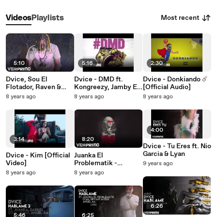
Most recent
Videos
Playlists
5:10
5:16
2:30
Dvice, Sou El
Dvice - DMD ft.
Dvice - Donkiando ☄️
Flotador, Raven &
Kongreezy, Jamby El
[Official Audio]
Casper - Gucci
Favo, Myke Towers y
8 years ago
8 years ago
8 years ago
[Official Video]
Maximus Wel
[Official Audio]
4:00
3:14
8:20
Dvice - Tu Eres ft. Nio
Garcia & Lyan
Dvice - Kim [Official
Juanka El
Video]
Problematik -
9 years ago
Vivimos Joseando ft.
8 years ago
8 years ago
Dvice [Official Audio]
6:26
5:46
6:25