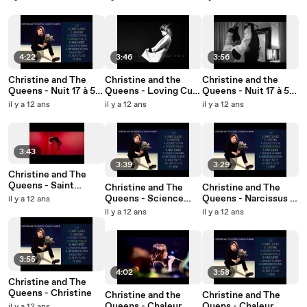
(Official Video)
4:22
3:46
3:56
Christine and The
Christine and the
Christine and the
Queens - Nuit 17 à 52
Queens - Loving Cup
Queens - Nuit 17 à 52
(Album Version)
(GIF Video)
(Clip Officiel)
il y a 12 ans
il y a 12 ans
il y a 12 ans
3:43
3:39
3:29
Christine and The
Queens - Saint
Christine and The
Christine and The
Claude (Clip Officiel)
Queens - Science
Queens - Narcissus is
il y a 12 ans
Fiction
Back
il y a 12 ans
il y a 12 ans
3:55
4:02
3:58
Christine and The
Queens - Christine
Christine and the
Christine and The
Queens - Chaleur
Quens - Chaleur