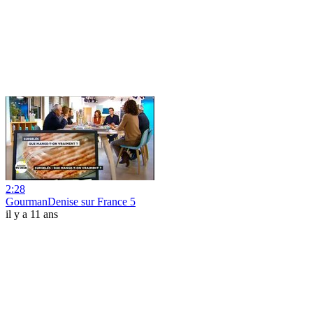
2:28
GourmanDenise sur France 5
il y a 11 ans