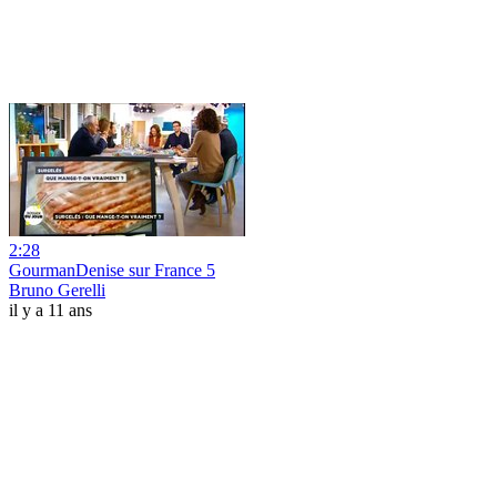
2:28
GourmanDenise sur France 5
Bruno Gerelli
il y a 11 ans