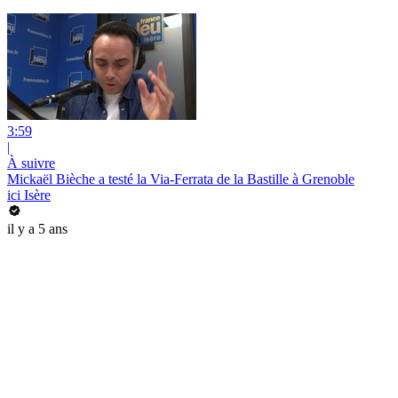
3:59
|
À suivre
Mickaël Bièche a testé la Via-Ferrata de la Bastille à Grenoble
ici Isère
il y a 5 ans