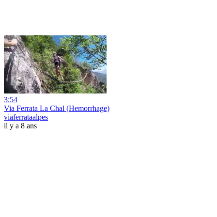
3:54
Via Ferrata La Chal (Hemorrhage)
viaferrataalpes
il y a 8 ans