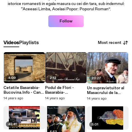
istorice romanesti in egala masura cu cei din tara, sub indemnul:
“Aceeasi Limba, Acelasi Popor: Poporul Roman”.
Follow
Most recent
Videos
Playlists
4:09
2:12
20:27
Cetatile Basarabia-
Podul de Flori -
Un supravietuitor al
Bucovina.Info - Cand
Basarabia-
Masacrului de la
a fost sa moara
Bucovina.Info
Fantana Alba
14 years ago
14 years ago
14 years ago
Stefan
vorbeste dupa 71 de
ani
45:41
5:01