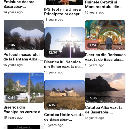
5:52
Emisiune despre
Ruinele Cetatii si
Basarabia-
Monumentului din
IPS Teofan la Unirea
Bucovina.Info si
Ismail - Basarabia-
14 years ago
15 years ago
Principatelor despre
Cetatile Romanesti
Bucovina.Info
dainuirea Romaniei
15 years ago
de la Nistru
7:45
1:24
12:36
Pe locul masacrului
Biserica din Borisauca
de la Fantana Alba -
vazuta de Basarabia-
Biserica lui Neculce
Basarabia-
Bucovina.Info
15 years ago
15 years ago
din Boian vazuta de
Bucovina.Info
Basarabia-
15 years ago
Bucovina.Info
0:54
6:35
4:15
Biserica din
Cetatea Alba vazuta
Eschipolos vazuta de
de Basarabia-
Cetatea Hotin vazuta
Basarabia-
Bucovina.Info
15 years ago
15 years ago
de Basarabia-
Bucovina.Info
Bucovina.Info
15 years ago