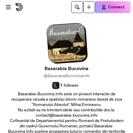
Skip to main content
Connect
Basarabia Bucovina
@BasarabiaBucovinaInfo
1
follower
Basarabia-Bucovina.Info este un proiect interactiv de
recuperare vizuala a spatiului istoric romanesc lansat de ziua
"Romanului Absolut" Mihai Eminescu.
Nu ezitati sa ne trimiteti ideile sau contributiile dvs la:
contact@basarabia-bucovina.info
Cofinantat de Departamentul pentru Romanii de Pretutindeni
din cadrul Guvernului Romaniei, portalul Basarabia-
Bucovina.Info sustine propasirea tuturor romanilor din teritoriile