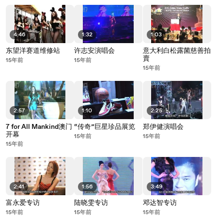
4:46
1:32
1:03
东望洋赛道维修站
许志安演唱会
意大利白松露菌慈善拍
賣
15年前
15年前
15年前
2:57
1:10
2:25
7 for All Mankind澳门
“传奇”巨星珍品展览
郑伊健演唱会
开幕
15年前
15年前
15年前
2:41
1:56
3:49
富永爱专访
陆晓雯专访
邓达智专访
15年前
15年前
15年前