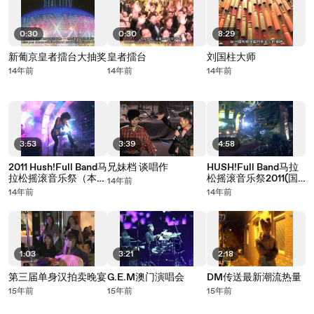
0:30
0:30
8:29
新葡京皇者擂台大抽奖
皇者擂台
刘国柱大师
14年前
14年前
14年前
3:53
3:39
4:58
2011 Hush!Full Band马
兄妹档 谈唱作
HUSH!Full Band马拉
拉松摇滚音乐祭（本地
松摇滚音乐祭2011(国
14年前
姜）
际乐队）
14年前
14年前
1:03
3:21
2:18
第三届单身汉拍卖晚宴
G.E.M澳门演唱会
DM传送最新潮流热量
15年前
15年前
15年前