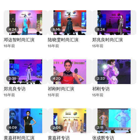
4:24
5:16
8:24
邓达智时尚汇演
陆晓雯时尚汇演
郑兆良时尚汇演
15年前
15年前
15年前
2:35
4:20
2:33
郑兆良专访
祁刚时尚汇演
祁刚专访
15年前
15年前
15年前
4:09
2:05
2:11
黄嘉祥时尚汇演
黄嘉祥专访
张成辉专访