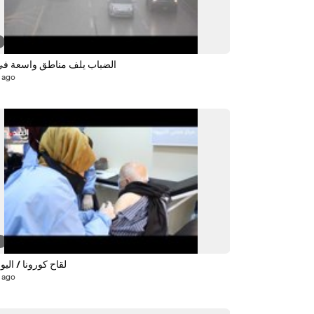
الضباب يلف مناطق واسعة في
 ago
9
لقاح كورونا / اليو
 ago