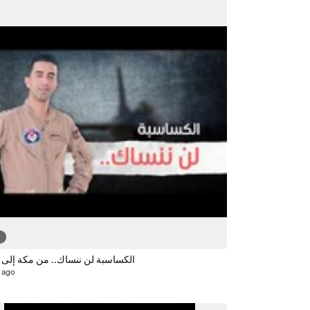
9
الكساسبة لن ننساك.. من مكة إلى
 ago