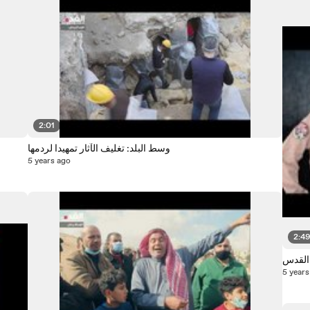
2:01
وسط البلد: تغليف الآثار تمهيدا لردمها
5 years ago
2:4
 القدس
5 years