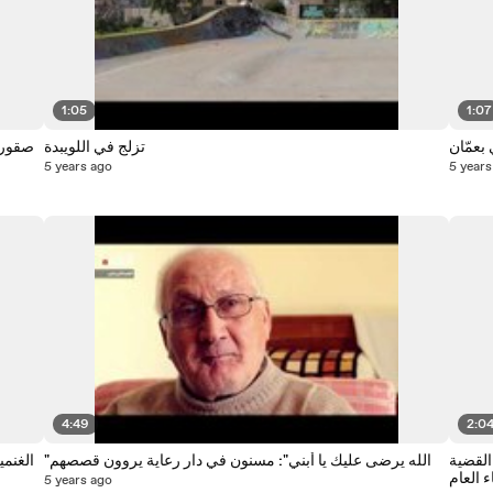
1:05
1:07
بعمّان
تزلج في اللويبدة
5 years ago
5 years
4:49
2:0
القضية
"الله يرضى عليك يا أبني": مسنون في دار رعاية يروون قصصهم
الغنم
ء العام
5 years ago