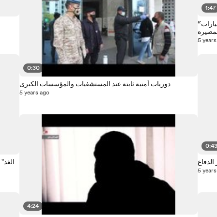
1:47
“الغد” داخل الموقع الأثري المكتشف بوسط البلد و3 خيارات
مصيره
5 years
0:30
دوريات أمنية ثابتة عند المستشفيات والمؤسسات الكبرى
5 years ago
0:4
الدفاع
"الغد"
5 years
4:24