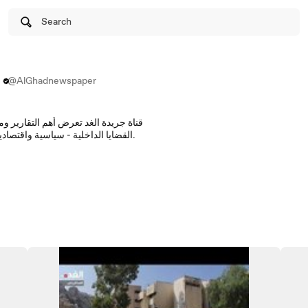
Search
@AlGhadnewspaper
قناة جريدة الغد تعرض أهم التقارير و
القضايا الداخلية - سياسية واقتصادية واجتماعية وانسانية وفنية ورياضية.