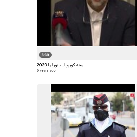
3:39
سنة كورونا.. بانوراما 2020
5 years ago