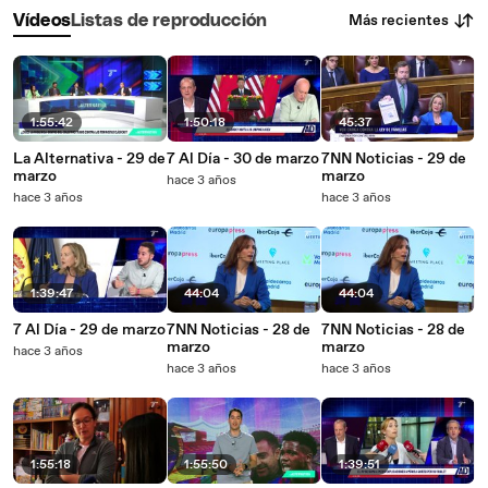
Más recientes
Vídeos
Listas de reproducción
1:55:42
1:50:18
45:37
La Alternativa - 29 de
7 Al Día - 30 de marzo
7NN Noticias - 29 de
marzo
marzo
hace 3 años
hace 3 años
hace 3 años
1:39:47
44:04
44:04
7 Al Día - 29 de marzo
7NN Noticias - 28 de
7NN Noticias - 28 de
marzo
marzo
hace 3 años
hace 3 años
hace 3 años
1:55:18
1:55:50
1:39:51