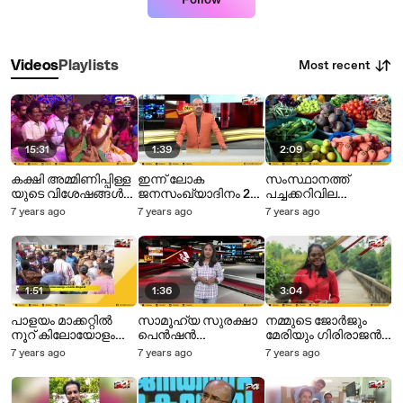
Follow
Most recent
Videos
Playlists
15:31
1:39
2:09
കക്ഷി അമ്മിണിപ്പിള്ള
ഇന്ന് ലോക
സംസ്ഥാനത്ത്
യുടെ വിശേഷങ്ങൾ
ജനസംഖ്യാദിനം 24
പച്ചക്കറിവില
പങ്ക് വെച്ച് നിർമൽ
Special
കുതിച്ചുയരുന്നു 24
7 years ago
7 years ago
7 years ago
പാലാഴി 24 Special
Special
1:51
1:36
3:04
പാളയം മാക്കറ്റിൽ
സാമൂഹ്യ സുരക്ഷാ
നമ്മുടെ ജോർജും
നൂറ് കിലോയോളം
പെൻഷൻ
മേരിയും ഗിരിരാജൻ
പഴകിയ മീനുകൾ
അട്ടിമറിക്കാൻ നീക്കം
കോഴിയുമൊക്കെ
7 years ago
7 years ago
7 years ago
പിടിച്ചെടുത്തു
നടന്ന അതെ പാലം.
ആലുവ
ഉളിയന്നൂരിലെ