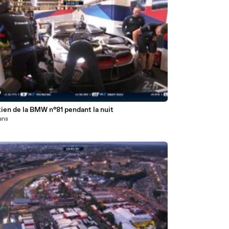
0
ien de la BMW n°81 pendant la nuit
 ans