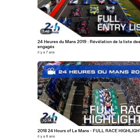
1:46
24 Heures du Mans 2019 : Révélation de la liste de
engagés
il y a 7 ans
10:14
2018 24 Hours of Le Mans - FULL RACE HIGHLIG
il y a 8 ans