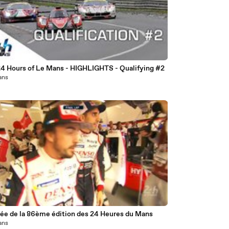
0
24 Hours of Le Mans - HIGHLIGHTS - Qualifying #2
 ans
ivée de la 86ème édition des 24 Heures du Mans
 ans