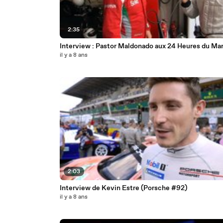
2:35
Interview : Pastor Maldonado aux 24 Heures du Ma
il y a 8 ans
2:03
Interview de Kevin Estre (Porsche #92)
il y a 8 ans