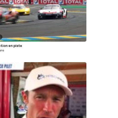
5
ction en piste
 ans