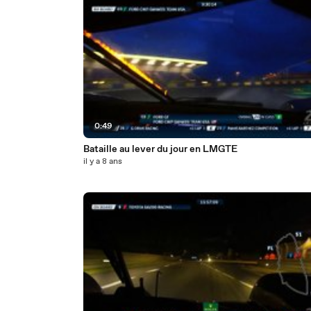
0:49
Bataille au lever du jour en LMGTE
il y a 8 ans