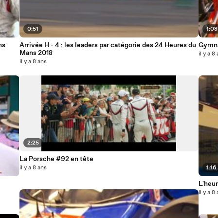
0:51
1:08
ns
Arrivée H - 4 : les leaders par catégorie des 24 Heures du
Gymna
Mans 2018
il y a 8
il y a 8 ans
2:25
La Porsche #92 en tête
il y a 8 ans
1:16
L'heur
il y a 8