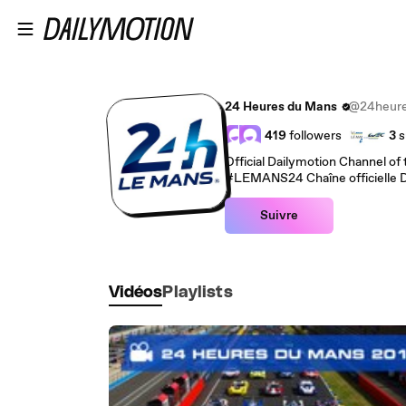
Passer au contenu principal
24 Heures du Mans
@24heur
419
followers
3
s
Official Dailymotion Channel of
#LEMANS24 Chaîne officielle D
Suivre
Vidéos
Playlists