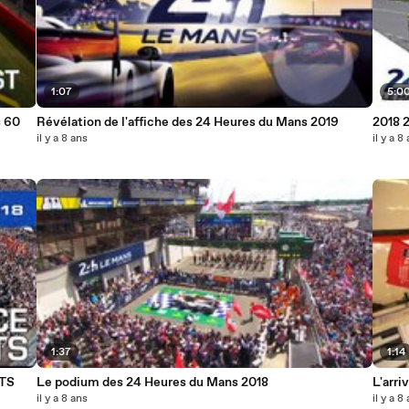
1:07
5:0
s 60
Révélation de l'affiche des 24 Heures du Mans 2019
2018 
il y a 8 ans
il y a 8
1:37
1:14
HTS
Le podium des 24 Heures du Mans 2018
L'arr
il y a 8 ans
il y a 8