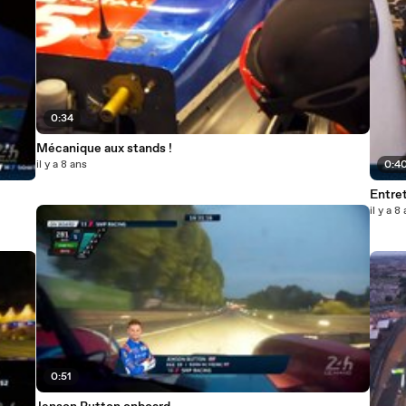
0:34
Mécanique aux stands !
il y a 8 ans
0:4
Entret
il y a 8
0:51