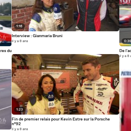
1:16
Interview : Gianmaria Bruni
il y a 8 ans
0:3
res du
De l'a
il y a 8
1:23
Fin de premier relais pour Kevin Estre sur la Porsche
n°92
il y a 8 ans