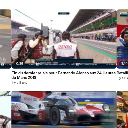
0:35
3:14
Fin du dernier relais pour Fernando Alonso aux 24 Heures
Batai
du Mans 2018
il y a 8
il y a 8 ans