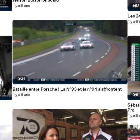
Jenson Button onboard
il y a 8 ans
1:52
Les 2
il y a 8
0:34
Bataille entre Porsche ! La N°93 et la n°94 s'affrontent
il y a 8 ans
0:51
Sébas
Pro
il y a 8