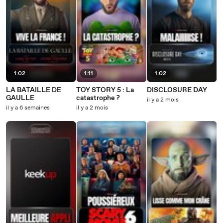
1:02
1:11
1:02
LA BATAILLE DE
TOY STORY 5 : La
DISCLOSURE DAY
GAULLE
catastrophe ?
il y a 2 mois
il y a 6 semaines
il y a 2 mois