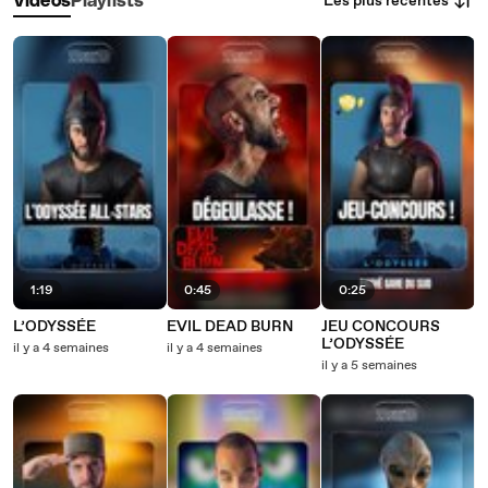
Les plus récentes
Vidéos
Playlists
1:19
0:45
0:25
L’ODYSSÉE
EVIL DEAD BURN
JEU CONCOURS
L’ODYSSÉE
il y a 4 semaines
il y a 4 semaines
il y a 5 semaines