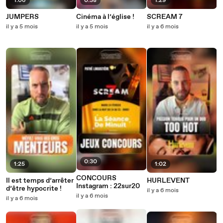
1:06
0:38
1:29
JUMPERS
Cinéma à l’église !
SCREAM 7
il y a 5 mois
il y a 5 mois
il y a 6 mois
0:30
1:25
1:02
CONCOURS
Il est temps d’arrêter
HURLEVENT
Instagram : 22sur20
d’être hypocrite !
il y a 6 mois
il y a 6 mois
il y a 6 mois