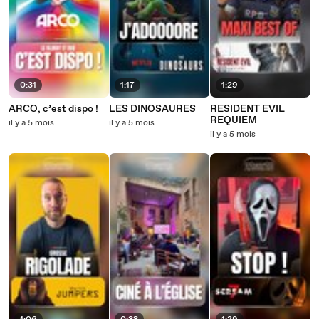
0:31
1:17
1:29
ARCO, c’est dispo !
LES DINOSAURES
RESIDENT EVIL
REQUIEM
il y a 5 mois
il y a 5 mois
il y a 5 mois