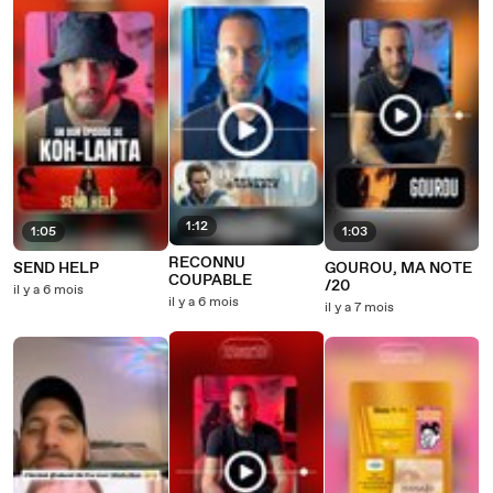
1:12
1:05
1:03
RECONNU
SEND HELP
GOUROU, MA NOTE
COUPABLE
/20
il y a 6 mois
il y a 6 mois
il y a 7 mois