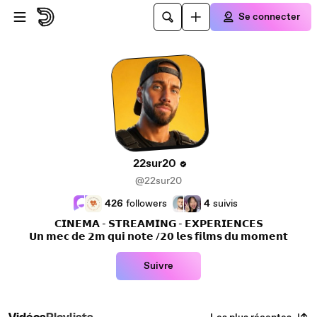
Passer au contenu principal
Se connecter
22sur20
@22sur20
426
followers
4
suivis
𝗖𝗜𝗡𝗘𝗠𝗔 - 𝗦𝗧𝗥𝗘𝗔𝗠𝗜𝗡𝗚 - 𝗘𝗫𝗣𝗘𝗥𝗜𝗘𝗡𝗖𝗘𝗦
𝗨𝗻 𝗺𝗲𝗰 𝗱𝗲 𝟮𝗺 𝗾𝘂𝗶 𝗻𝗼𝘁𝗲 /𝟮𝟬 𝗹𝗲𝘀 𝗳𝗶𝗹𝗺𝘀 𝗱𝘂 𝗺𝗼𝗺𝗲𝗻𝘁
Suivre