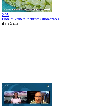
2:05
Frida et Vaihere, fleuristes submergées
il y a 5 ans