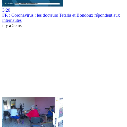
3:20
FR : Coronavirus : les docteurs Tetaria et Bondoux répondent aux
internautes
il y a 5 ans