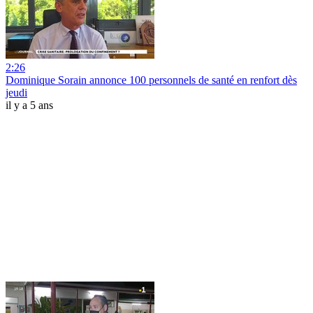
2:26
Dominique Sorain annonce 100 personnels de santé en renfort dès
jeudi
il y a 5 ans