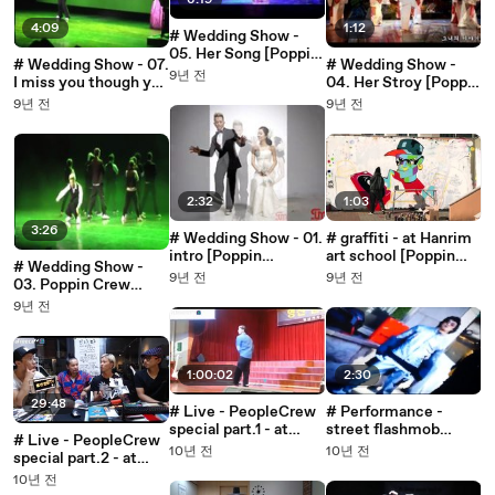
6:19
4:09
1:12
# Wedding Show -
05. Her Song [Poppin
# Wedding Show - 07.
# Wedding Show -
Hyunjoon 팝핀현준]
9년 전
I miss you though you
04. Her Stroy [Poppin
are nearby me
Hyunjoon 팝핀현준]
9년 전
9년 전
[Poppin Hyunjoon 팝
핀현준]
2:32
1:03
3:26
# Wedding Show - 01.
# graffiti - at Hanrim
intro [Poppin
art school [Poppin
# Wedding Show -
Hyunjoon 팝핀현준]
Hyunjoon 팝핀현준]
9년 전
9년 전
03. Poppin Crew
Performance [Poppin
9년 전
Hyunjoon 팝핀현준]
1:00:02
2:30
29:48
# Live - PeopleCrew
# Performance -
special part.1 - at
street flashmob
# Live - PeopleCrew
15.08.11 [Poppin
[Poppin Hyunjoon 팝
10년 전
10년 전
special part.2 - at
Hyunjoon 팝핀현준]
핀현준]
15.08.11 [Poppin
10년 전
Hyunjoon 팝핀현준]