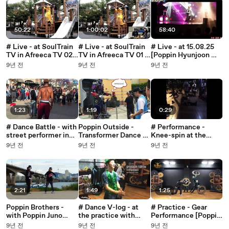
50:22
1:00:02
58:40
# Live - at SoulTrain
# Live - at SoulTrain
# Live - at 15.08.25
TV in Afreeca TV 02 -
TV in Afreeca TV 01 -
[Poppin Hyunjoon 팝
15.09.04 [Poppin
15.09.04 [Poppin
핀현준]
9년 전
9년 전
9년 전
Hyunjoon 팝핀현준]
Hyunjoon 팝핀현준]
1:23
1:19
0:29
# Dance Battle - with
Poppin Outside -
# Performance -
street performer in
Transformer Dance at
Knee-spin at the
LA [Poppin Hyunjoon
the Universal Studio
street of Taiwan
9년 전
9년 전
9년 전
팝핀현준]
[Poppin Hyunjoon 팝
[Poppin Hyunjoon 팝
핀현준]
핀현준]
2:21
1:49
1:25
Poppin Brothers -
# Dance V-log - at
# Practice - Gear
with Poppin Juno
the practice with
Performance [Poppin
[Poppin Hyunjoon 팝
Expression Crew
Hyunjoon 팝핀현준]
9년 전
9년 전
9년 전