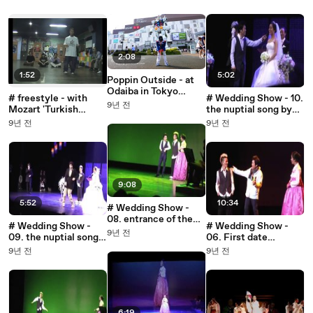
핀현준]
[Poppin Hyunjoon 팝
핀현준]
2:08
1:52
5:02
Poppin Outside - at
Odaiba in Tokyo
# freestyle - with
# Wedding Show - 10.
[Poppin Hyunjoon 팝
9년 전
Mozart 'Turkish
the nuptial song by
핀현준]
March' [Poppin
Nam Sang Il 남상일
9년 전
9년 전
Hyunjoon 팝핀현준]
[Poppin Hyunjoon 팝
핀현준]
9:08
5:52
10:34
# Wedding Show -
08. entrance of the
# Wedding Show -
# Wedding Show -
groom and the bride
9년 전
09. the nuptial song
06. First date
[Poppin Hyunjoon 팝
by Jo Kwan Woo 조관
between 'he' and 'she'
9년 전
9년 전
핀현준]
우 [Poppin Hyunjoon
[Poppin Hyunjoon 팝
팝핀현준]
핀현준]