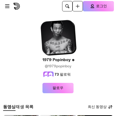
본문으로 건너뛰기
로그인
1979 Popinboy
@1979popinboy
73
팔로워
팔로우
최신 동영상
동영상
재생 목록