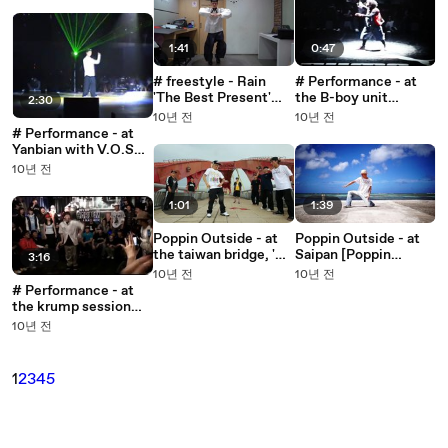
1:41
0:47
# freestyle - Rain
# Performance - at
'The Best Present'
the B-boy unit
2:30
Solo [Poppin
[Poppin Hyunjoon 팝
10년 전
10년 전
Hyunjoon 팝핀현준]
핀현준]
# Performance - at
Yanbian with V.O.S
'보고싶은날엔'
10년 전
[Poppin Hyunjoon 팝
핀현준]
1:01
1:39
Poppin Outside - at
Poppin Outside - at
the taiwan bridge, '北
Saipan [Poppin
3:16
淃觀光大橋' [Poppin
Hyunjoon 팝핀현준]
10년 전
10년 전
Hyunjoon 팝핀현준]
# Performance - at
the krump session
[Poppin Hyunjoon 팝
10년 전
핀현준]
1
2
3
4
5