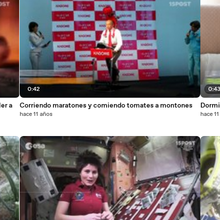
0:42
0:4
er a
Corriendo maratones y comiendo tomates a montones
Dormi
hace 11 años
hace 11