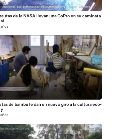
8
nautas de la NASA llevan una GoPro en su caminata
al
 años
2
etas de bambú le dan un nuevo giro a la cultura eco-
ly
 años