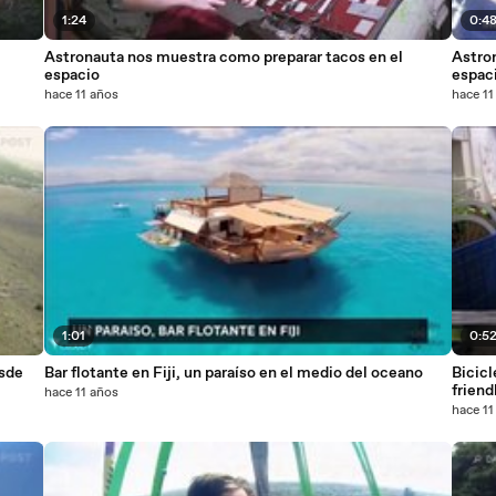
1:24
0:4
Astronauta nos muestra como preparar tacos en el
Astro
espacio
espaci
hace 11 años
hace 11
1:01
0:5
esde
Bar flotante en Fiji, un paraíso en el medio del oceano
Bicicl
friend
hace 11 años
hace 11