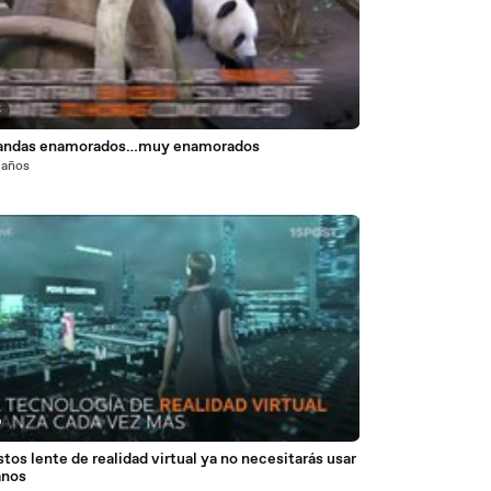
5
andas enamorados…muy enamorados
 años
9
tos lente de realidad virtual ya no necesitarás usar
anos