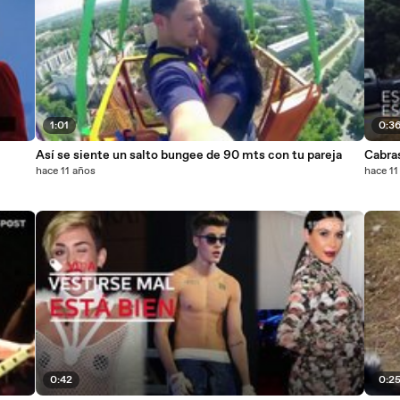
1:01
0:3
Así se siente un salto bungee de 90 mts con tu pareja
Cabras
hace 11 años
hace 11
0:42
0:2