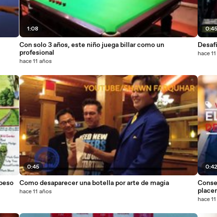
1:08
0:4
Con solo 3 años, este niño juega billar como un
Desaf
profesional
hace 11
hace 11 años
0:45
0:4
 beso
Como desaparecer una botella por arte de magia
Conse
placer
hace 11 años
hace 11