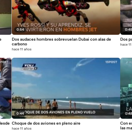
0:54
0:4
e
Dos audaces hombres sobrevuelan Dubai con alas de
Dos p
carbono
hace 11
hace 11 años
0:44
0:4
desde
Choque de dos aviones en pleno aire
Con es
las m
hace 11 años