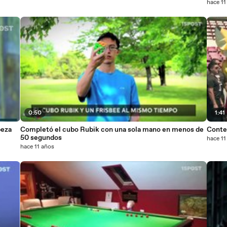
hace 11
0:50
1:41
beza
Completó el cubo Rubik con una sola mano en menos de
Conte
50 segundos
hace 11
hace 11 años