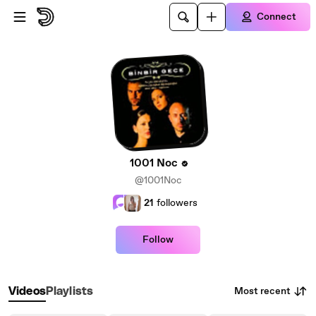
Skip to main content
Connect
1001 Noc
@1001Noc
21
followers
Follow
Most recent
Videos
Playlists