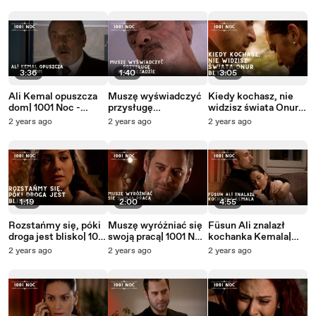
3:36
1:40
3:05
Ali Kemal opuszcza
Muszę wyświadczyć
Kiedy kochasz, nie
dom| 1001 Noc -
przysługę
widzisz świata Onur
Odcinek 34
Szeherezadzie| 1001
Beyin| 1001 Noc -
2 years ago
2 years ago
2 years ago
Noc - Odcinek 34
Odcinek 34
1:19
2:00
4:55
Rozstańmy się, póki
Muszę wyróżniać się
Füsun Ali znalazł
droga jest blisko| 1001
swoją pracą| 1001 Noc
kochanka Kemala|
Noc - Odcinek 34
- Odcinek 34
1001 Noc - Odcinek
2 years ago
2 years ago
2 years ago
33