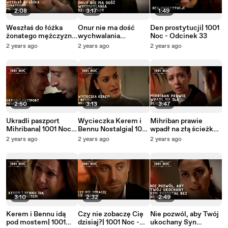
2:08
3:17
1:49
Weszłaś do łóżka
Onur nie ma dość
Den prostytucji| 1001
żonatego mężczyzny|
wychwalania
Noc - Odcinek 33
1001 Noc - Odcinek
Szeherezady| 1001
2 years ago
2 years ago
2 years ago
34
Noc - Odcinek 33
2:50
3:13
3:47
Ukradli paszport
Wycieczka Kerem i
Mihriban prawie
Mihribana| 1001 Noc -
Bennu Nostalgia| 1001
wpadł na złą ścieżkę|
Odcinek 33
Noc - Odcinek 33
1001 Noc - Odcinek
2 years ago
2 years ago
2 years ago
33
3:10
2:32
2:49
Kerem i Bennu idą
Czy nie zobaczę Cię
Nie pozwól, aby Twój
pod mostem| 1001
dzisiaj?| 1001 Noc -
ukochany Syn