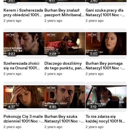
3:07
4:17
2:40
Kerem i Szeherezada
Burhan Bey znalazł
Gani szuka pracy dla
przy obiedzie| 1001
paszport Mihribana|
Nataszy| 1001 Noc -
Noc - Odcinek 35
1001 Noc - Odcinek
Odcinek 35
2 years ago
2 years ago
2 years ago
35
3:23
3:29
5:50
Szeherezada złości
Dlaczego doszliśmy
Burhan Bey pomaga
się na Onura| 1001
do tego punktu, panie
Nataszy| 1001 Noc -
Noc - Odcinek 35
Burhan?| 1001 Noc -
Odcinek 34
2 years ago
2 years ago
2 years ago
Odcinek 34
4:37
4:40
3:12
Pokonuję Cię 3 maile
Burhan Bey szuka
To nie zdarza się
dziennie| 1001 Noc -
Nataszy| 1001 Noc -
każdej nocy| 1001 Noc
Odcinek 34
Odcinek 34
- Odcinek 34
2 years ago
2 years ago
2 years ago