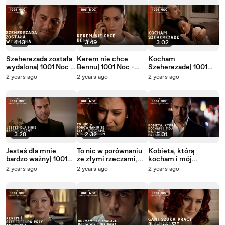
4:13
3:49
3:02
Szeherezada została
Kerem nie chce
Kocham
wydalona| 1001 Noc -
Bennu| 1001 Noc -
Szeherezade| 1001
Odcinek 35
Odcinek 35
Noc - Odcinek 35
2 years ago
2 years ago
2 years ago
3:28
2:32
5:01
Jesteś dla mnie
To nic w porównaniu
Kobieta, którą
bardzo ważny| 1001
ze złymi rzeczami,
kocham i mój
Noc - Odcinek 35
które zrobiłem| 1001
najlepszy przyjaciel|
2 years ago
2 years ago
2 years ago
Noc - Odcinek 35
1001 Noc - Odcinek
35