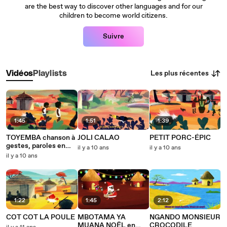
are the best way to discover other languages and for our
children to become world citizens.
Suivre
Les plus récentes
Vidéos
Playlists
1:45
1:51
1:39
TOYEMBA chanson à
JOLI CALAO
PETIT PORC-ÉPIC
gestes, paroles en
il y a 10 ans
il y a 10 ans
lingala & en français
il y a 10 ans
1:22
1:45
2:12
COT COT LA POULE
MBOTAMA YA
NGANDO MONSIEUR
MUANA NOËL en
CROCODILE