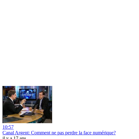
10:57
Canal Argent: Comment ne pas perdre la face numérique?
il y a 17 ans