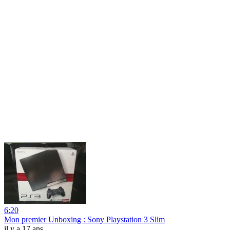
6:20
Mon premier Unboxing : Sony Playstation 3 Slim
il y a 17 ans