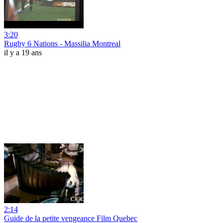
3:20
Rugby 6 Nations - Massilia Montreal
il y a 19 ans
2:14
Guide de la petite vengeance Film Quebec