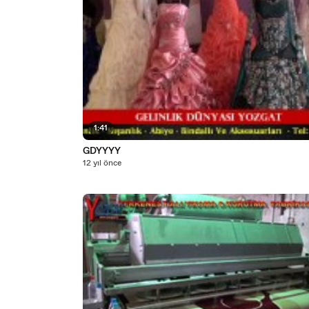
1:41
GDYYYY
12 yıl önce