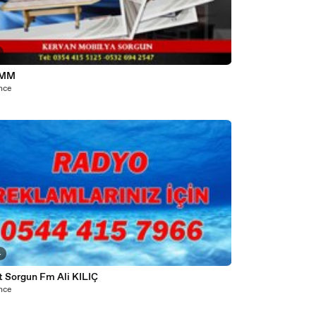
MM
önce
4
t Sorgun Fm Ali KILIÇ
önce