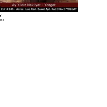
Y
önce