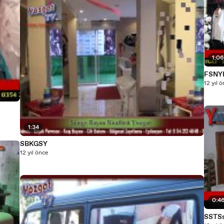
1:0
FSNY
12 yıl 
1:34
SBKGSY
12 yıl önce
0:4
SSTS