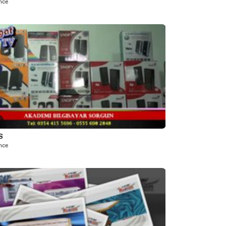
önce
S
önce