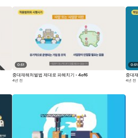
0:51
0:51
중대재해처벌법 제대로 파헤치기 - 4of6
중대재
4년 전
4년 전