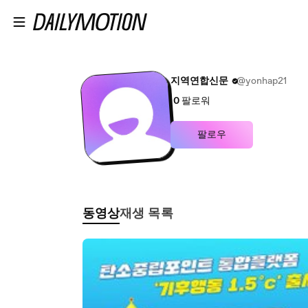
본문으로 건너뛰기
지역연합신문
@yonhap21
0
팔로워
팔로우
동영상
재생 목록