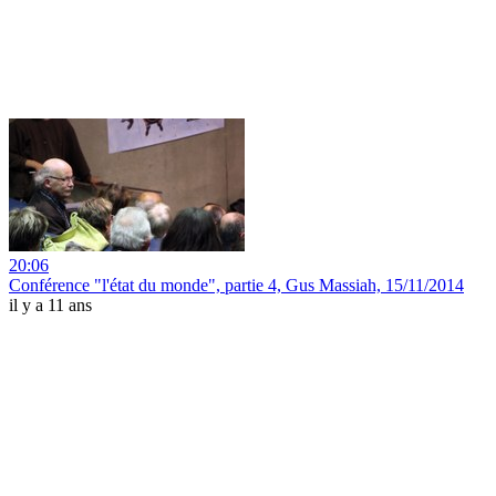
20:06
Conférence "l'état du monde", partie 4, Gus Massiah, 15/11/2014
il y a 11 ans