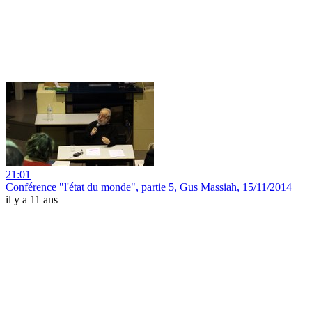
21:01
Conférence "l'état du monde", partie 5, Gus Massiah, 15/11/2014
il y a 11 ans