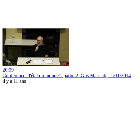
20:09
Conférence "l'état du monde", partie 2, Gus Massiah, 15/11/2014
il y a 11 ans