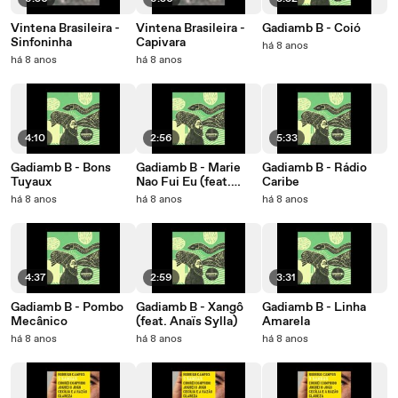
Vintena Brasileira -
Vintena Brasileira -
Gadiamb B - Coió
Sinfoninha
Capivara
há 8 anos
há 8 anos
há 8 anos
4:10
2:56
5:33
Gadiamb B - Bons
Gadiamb B - Marie
Gadiamb B - Rádio
Tuyaux
Nao Fui Eu (feat.
Caribe
Juçara Marçal & Kiko
há 8 anos
há 8 anos
há 8 anos
Dinucci)
4:37
2:59
3:31
Gadiamb B - Pombo
Gadiamb B - Xangô
Gadiamb B - Linha
Mecânico
(feat. Anaïs Sylla)
Amarela
há 8 anos
há 8 anos
há 8 anos