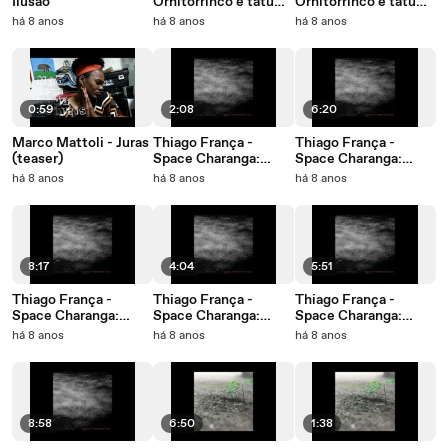
Ilusão
Ornitorrinco e tatu
Ornitorrinco e tatu
(single)
(teaser)
há 8 anos
há 8 anos
há 8 anos
0:59
2:08
6:20
Marco Mattoli - Juras
Thiago França -
Thiago França -
(teaser)
Space Charanga:
Space Charanga:
Suíte Intergaláctica -
Suíte Intergaláctica -
há 8 anos
há 8 anos
há 8 anos
Parte 4
Parte 1
8:17
4:04
5:51
Thiago França -
Thiago França -
Thiago França -
Space Charanga:
Space Charanga:
Space Charanga:
Suíte Intergaláctica -
Suíte Intergaláctica -
Suíte Intergaláctica -
há 8 anos
há 8 anos
há 8 anos
Parte 5
Júpiter Charanga
Parte 2
8:58
6:50
1:38