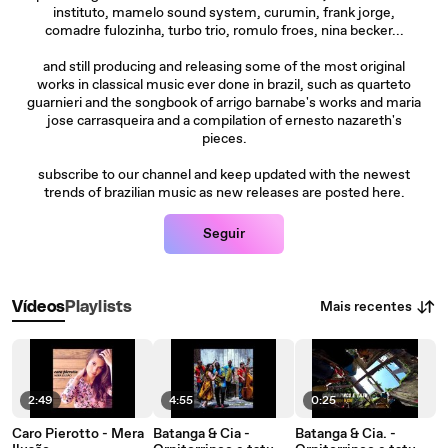
instituto, mamelo sound system, curumin, frank jorge,
comadre fulozinha, turbo trio, romulo froes, nina becker...
and still producing and releasing some of the most original
works in classical music ever done in brazil, such as quarteto
guarnieri and the songbook of arrigo barnabe's works and maria
jose carrasqueira and a compilation of ernesto nazareth's
pieces.
subscribe to our channel and keep updated with the newest
trends of brazilian music as new releases are posted here.
Seguir
Mais recentes
Vídeos
Playlists
2:49
4:55
0:25
Caro Pierotto - Mera
Batanga & Cia -
Batanga & Cia. -