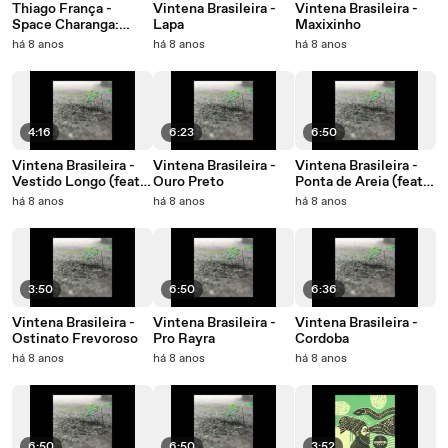
Thiago França -
Vintena Brasileira -
Vintena Brasileira -
Space Charanga:
Lapa
Maxixinho
Suíte Intergaláctica -
há 8 anos
há 8 anos
há 8 anos
Parte 3
4:16
6:23
6:50
Vintena Brasileira -
Vintena Brasileira -
Vintena Brasileira -
Vestido Longo (feat.
Ouro Preto
Ponta de Areia (feat.
Arismar do Espírito
Monica Salmaso)
há 8 anos
há 8 anos
há 8 anos
Santo)
3:50
6:50
6:36
Vintena Brasileira -
Vintena Brasileira -
Vintena Brasileira -
Ostinato Frevoroso
Pro Rayra
Cordoba
há 8 anos
há 8 anos
há 8 anos
6:50
6:50
3:52