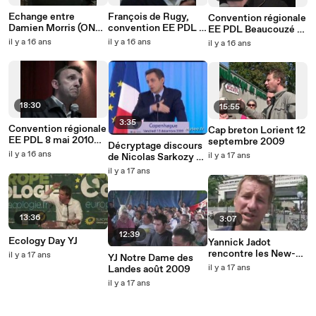
Echange entre
François de Rugy,
Convention régionale
Damien Morris (ONG
convention EE PDL 8
EE PDL Beaucouzé 8
Sandbag) et Yannick
mai 2010
mai 2010 YJ
il y a 16 ans
il y a 16 ans
il y a 16 ans
Jadot
18:30
15:55
3:35
Convention régionale
Cap breton Lorient 12
EE PDL 8 mai 2010
septembre 2009
Décryptage discours
Jean-Philippe
il y a 16 ans
il y a 17 ans
de Nicolas Sarkozy à
Magnen
Copenhague
il y a 17 ans
13:36
3:07
12:39
Ecology Day YJ
Yannick Jadot
rencontre les New-
il y a 17 ans
YJ Notre Dame des
Fabris à Bercy
il y a 17 ans
Landes août 2009
il y a 17 ans