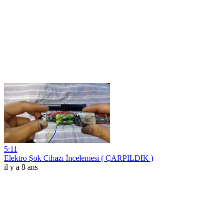
5:11
Elektro Şok Cihazı İncelemesi ( ÇARPILDIK )
il y a 8 ans