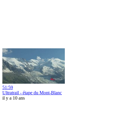
51:59
Ultratrail - étape du Mont-Blanc
il y a 10 ans