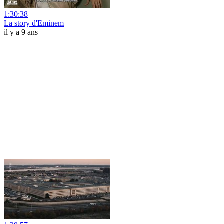
1:30:38
La story d'Eminem
il y a 9 ans