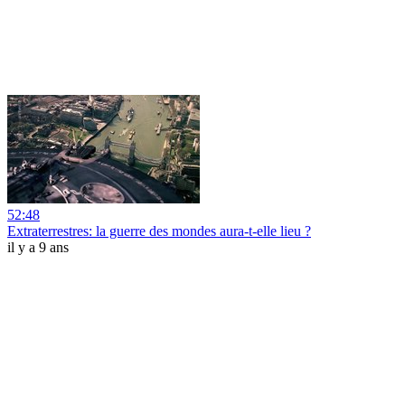
52:48
Extraterrestres: la guerre des mondes aura-t-elle lieu ?
il y a 9 ans