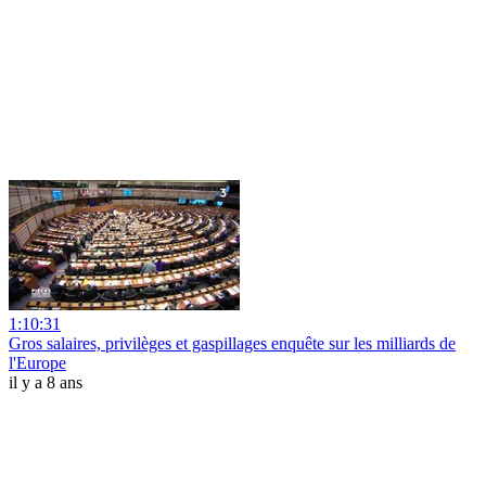
1:10:31
Gros salaires, privilèges et gaspillages enquête sur les milliards de
l'Europe
il y a 8 ans