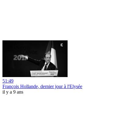
51:49
François Hollande, dernier jour à l'Elysée
il y a 9 ans