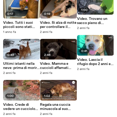
1:00
0:17
0:19
Video. Trovano un
Video. Tutti i suoi
Video. Si alza di notte
sacco pieno di
piccoli sono stati
per controllare il
peluche tra i rifiuti:
2 anni fa
adottati, tranne lei: lo
bebè: non avrebbe
poi capiscono il loro
1 anno fa
2 anni fa
sguardo di questa
mai immaginato cosa
terribile errore
mamma perseguita il
stava facendo il suo
web
cane
0:41
0:49
2:46
Video. Lascia il
Ultimi istanti nella
Video. Mamma e
rifugio dopo 2 anni e
neve: prima di morire,
cuccioli affamati
scopre la sua nuova
2 anni fa
questo Golden
dormono sotto la
casa: questo cane
2 anni fa
2 anni fa
Retriever vive un
pioggia: quando si
cambia
momento di pura
svegliano, ecco cosa
completamente
felicità
succede
espressione
1:00
1:02
Video. Crede di
Regala una cuccia
vedere un cucciolo
minuscola al suo
nel bosco: pochi
cane: la reazione del
2 anni fa
2 anni fa