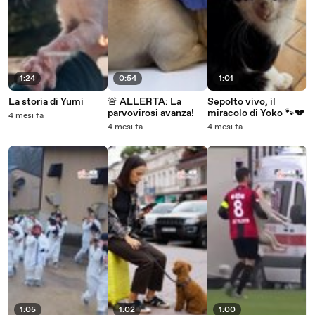
1:24
0:54
1:01
La storia di Yumi
🚨 ALLERTA: La
Sepolto vivo, il
parvovirosi avanza!
miracolo di Yoko 🐾💔
4 mesi fa
4 mesi fa
4 mesi fa
1:05
1:02
1:00