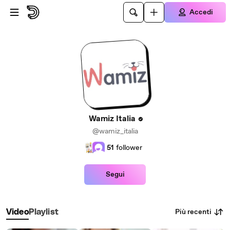
Passa al contenuto principale
Accedi
Wamiz Italia
@wamiz_italia
51
follower
Segui
Più recenti
Video
Playlist