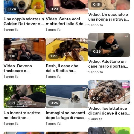
0:18
0:24
0:23
Video. Un cucciolo e
Una coppia adotta un
Video. Sente voci
una nonna si ritrovano
Golden Retriever e ha
molto forti alle 3 del
in un letto: la scena
1 anno fa
un messaggio per chi
mattino: il colpevole
incuriosisce 9 milioni
1 anno fa
1 anno fa
lo ha maltrattato per
lo aspetta in salotto
di persone
9 anni
0:29
0:18
1:27
Video. Adottano un
Video. Devono
Resh, il cane che
cane ma lo riportano
traslocare e
dalla Sicilia ha
al rifugio per un
1 anno fa
abbandonano il loro
trovato una casa in
motivo che spezza il
1 anno fa
1 anno fa
cane: dopo 6 mesi,
Svizzera: un incontro
cuore
accade qualcosa di
destinato a cambiare
impensabile
due vite
0:54
2:21
0:25
Video. Toelettatrice
Un incontro scritto
Immagini scioccanti
di cani riceve il caso
nel destino:
dopo la fuga di massa
peggiore della sua
2 anni fa
l'emozionante storia
a Santorini: il
carriera: in 9 milioni
1 anno fa
1 anno fa
di Antonella e Miù
fotografo non crede ai
non credono ai loro
suoi occhi
occhi