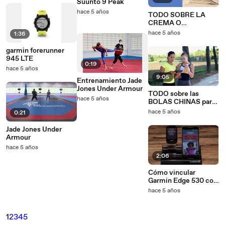
Suunto 9 Peak
hace 5 años
TODO SOBRE LA
CREMA O
PROTECTOR SOLAR
hace 5 años
1:36
¿Cómo usarlo para
obtener los máximos
garmin forerunner
beneficios
945 LTE
0:19
hace 5 años
9:05
Entrenamiento Jade
Jones Under Armour
TODO sobre las
hace 5 años
BOLAS CHINAS para
ejercitar tu SUELO
hace 5 años
0:21
PÉLVICO
Jade Jones Under
Armour
hace 5 años
2:06
Cómo vincular
Garmin Edge 530 con
la aplicación Garmin
hace 5 años
Connect
1
2
3
4
5