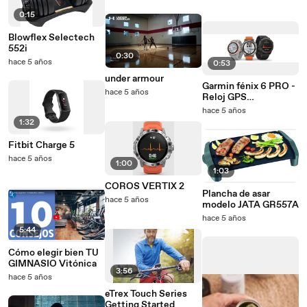
0:15
Blowflex Selectech
552i
0:30
hace 5 años
0:53
under armour
Garmin fénix ​​6 PRO -
hace 5 años
Reloj GPS
multideporte con
hace 5 años
mapas, música,
1:32
frecuencia cardíaca y
sensores
Fitbit Charge 5
hace 5 años
1:00
1:03
COROS VERTIX 2
Plancha de asar
hace 5 años
modelo JATA GR557A
hace 5 años
5:44
Cómo elegir bien TU
GIMNASIO Vitónica
3:56
hace 5 años
eTrex Touch Series
Getting Started