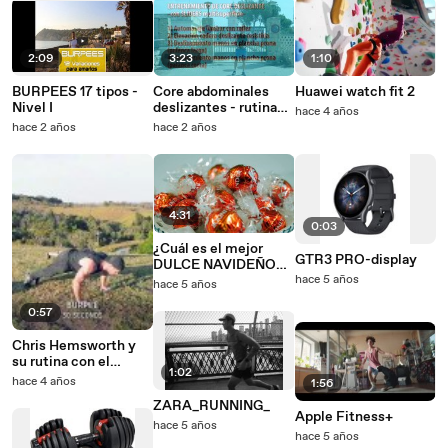
2:09
3:23
1:10
BURPEES 17 tipos -
Core abdominales
Huawei watch fit 2
Nivel I
deslizantes - rutina
hace 4 años
avanzada
hace 2 años
hace 2 años
4:31
0:03
¿Cuál es el mejor
GTR3 PRO-display
DULCE NAVIDEÑO
que puedes tomar
hace 5 años
hace 5 años
estas fiestas
0:57
Chris Hemsworth y
su rutina con el
1:02
propio peso corporal:
hace 4 años
1:56
¿eres capaz de
ZARA_RUNNING_
superarla?
Apple Fitness+
hace 5 años
hace 5 años