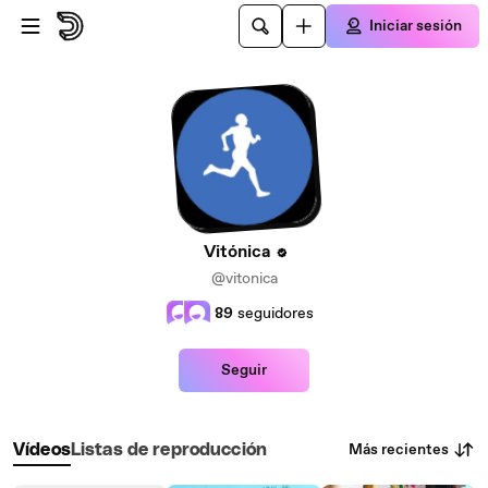
Saltar al contenido principal
Iniciar sesión
Vitónica
@vitonica
89
seguidores
Seguir
Más recientes
Vídeos
Listas de reproducción