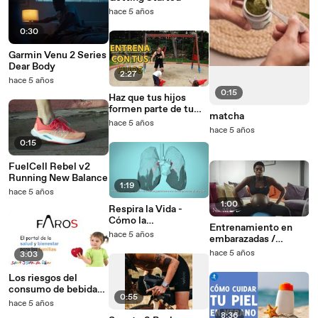
hace 5 años
0:30
Garmin Venu 2 Series
Dear Body
2:27
hace 5 años
0:15
Haz que tus hijos
formen parte de tu
matcha
entrenamiento -
hace 5 años
hace 5 años
Niños y adolescentes
0:15
FuelCell Rebel v2
Running New Balance
1:19
hace 5 años
1:00
Respira la Vida -
Cómo la
Entrenamiento en
contaminación del
hace 5 años
embarazadas /
aire afecta a tu
embarazo - anuncio
hace 5 años
cuerpo - OMS
3:03
Nike
Los riesgos del
consumo de bebidas
0:55
energéticas entre los
hace 5 años
jóvenes
8:36