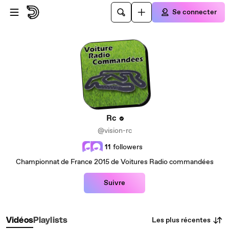
Passer au contenu principal
Se connecter
Rc
@vision-rc
11
followers
Championnat de France 2015 de Voitures Radio commandées
Suivre
Les plus récentes
Vidéos
Playlists