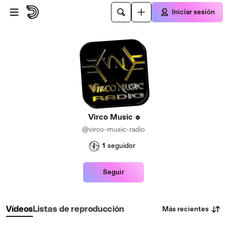
Saltar al contenido principal
Iniciar sesión
Virco Music
@virco-music-radio
1
seguidor
Seguir
Más recientes
Vídeos
Listas de reproducción