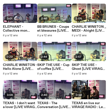
3:01
2:46
2:05
ELEPHANT -
BB BRUNES - Coups
CHARLIE WINSTON _
Collective mon
et blessures [LIVE
MEDI - Alright (LIVE
amour (VIRAGE
VIRAGE RADIO]
VIRAGE RADIO).wmv
il y a 12 ans
il y a 12 ans
il y a 12 ans
RADIO)
3:22
2:44
2:57
CHARLIE WINSTON -
SKIP THE USE - Cup
SKIP THE USE -
Hello Alone (LIVE
of coffee [LIVE
Ghost [LIVE VIRAGE
VIRAGE RADIO)
VIRAGE RADIO]
RADIO]
il y a 12 ans
il y a 12 ans
il y a 12 ans
3:59
2:40
0:59
TEXAS - I don't want
TEXAS - The
TEXAS en live sur
a lover [LIVE VIRAGE
Conversation [LIVE
VIRAGE RADIO : Le