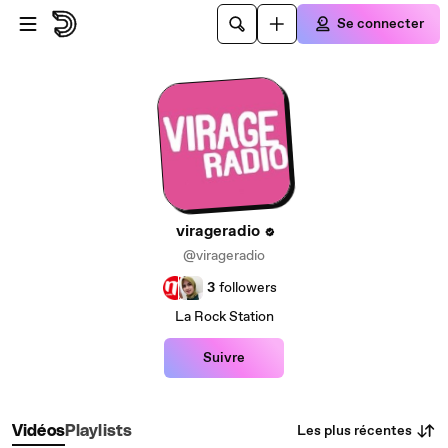
Passer au contenu principal
Se connecter
virageradio
@virageradio
3
followers
La Rock Station
Suivre
Les plus récentes
Vidéos
Playlists