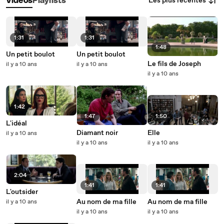
Les plus récentes
Vidéos
Playlists
1:31
1:31
1:48
Un petit boulot
Un petit boulot
Le fils de Joseph
il y a 10 ans
il y a 10 ans
il y a 10 ans
1:42
1:47
1:50
L'idéal
Diamant noir
Elle
il y a 10 ans
il y a 10 ans
il y a 10 ans
2:04
1:41
1:41
L'outsider
Au nom de ma fille
Au nom de ma fille
il y a 10 ans
il y a 10 ans
il y a 10 ans