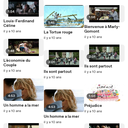
1:54
1:56
Louis-Ferdinand
1:45
Céline
Bienvenue à Marly-
Gomont
il y a 10 ans
La Tortue rouge
il y a 10 ans
il y a 10 ans
1:48
2:01
L'économie du
2:01
Couple
Ils sont partout
il y a 10 ans
Ils sont partout
il y a 10 ans
il y a 10 ans
4:53
1:56
Un homme a la mer
Préjudice
4:53
il y a 10 ans
il y a 10 ans
Un homme a la mer
il y a 10 ans