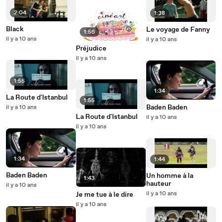
2:04
1:38
Black
Le voyage de Fanny
1:56
il y a 10 ans
il y a 10 ans
Préjudice
il y a 10 ans
1:55
1:34
La Route d'Istanbul
1:55
Baden Baden
il y a 10 ans
La Route d'Istanbul
il y a 10 ans
il y a 10 ans
1:34
1:44
Baden Baden
Un homme à la
1:43
hauteur
il y a 10 ans
il y a 10 ans
Je me tue à le dire
il y a 10 ans