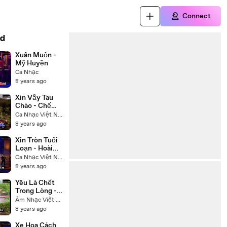
Connect
d
Xuân Muộn -
Mỹ Huyền
Ca Nhạc
8 years ago
Xin Vẫy Tau
Chào - Chế
Linh
Ca Nhạc Việt Nam
8 years ago
Xin Tròn Tuổi
Loạn - Hoài
Linh Trường
Ca Nhạc Việt Nam
Vũ
8 years ago
Yêu Là Chết
Trong Lòng -
Hạ Vy
Âm Nhạc Việt Nam
8 years ago
Xe Hoa Cách