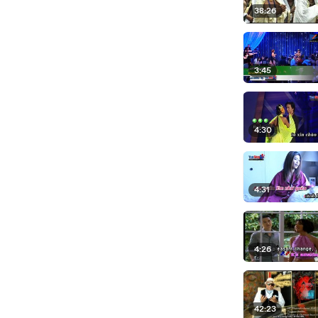
38:26
3:45
4:30
4:31
4:26
42:23