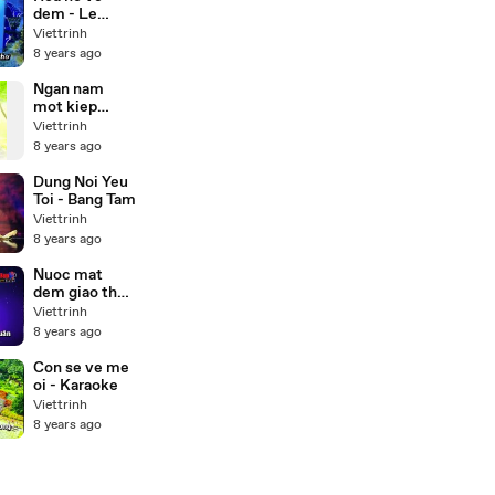
dem - Le
quyen
Viettrinh
Karaoke
8 years ago
Ngan nam
mot kiep
nguoi
Viettrinh
8 years ago
Dung Noi Yeu
Toi - Bang Tam
Viettrinh
8 years ago
Nuoc mat
dem giao thua
- Karaoke
Viettrinh
8 years ago
Con se ve me
oi - Karaoke
Viettrinh
8 years ago