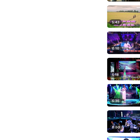
5:43
6:16
5:18
5:35
6:50