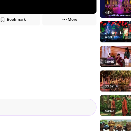
4:54
Bookmark
More
4:50
36:45
33:57
40:03