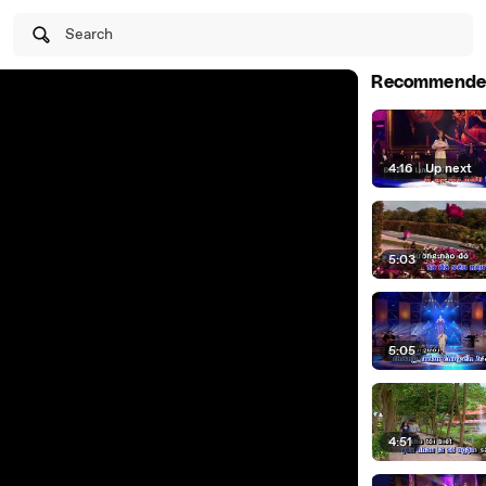
Search
Recommende
4:16
|
Up next
5:03
5:05
4:51