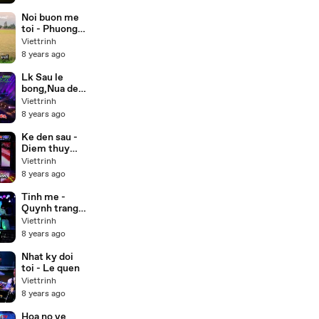
(Buddha) lồng
tiếng 55 tập
Noi buon me
trọn bộ
toi - Phuong
my chi,Thuy
Viettrinh
duong Beat
8 years ago
Lk Sau le
bong,Nua dem
ngoai pho -
Viettrinh
Cong
8 years ago
nghia,Thien
nhan Karaoke
Ke den sau -
Diem thuy
Karaoke
Viettrinh
8 years ago
Tinh me -
Quynh trang (
Karaoke Beat
Viettrinh
)
8 years ago
Nhat ky doi
toi - Le quen
Viettrinh
8 years ago
Hoa no ve