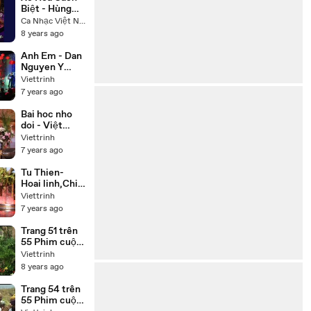
Biệt - Hùng
Linh Hoàng
Ca Nhạc Việt Nam
Lan
8 years ago
Anh Em - Dan
Nguyen Y
Phung
Viettrinh
7 years ago
Bai hoc nho
doi - Việt
Hương, Chí
Viettrinh
Tài, Thúy Nga,
7 years ago
Hoài Tâm
Tu Thien-
Hoai linh,Chi
tai,Trung
Viettrinh
Dan,Thuy
7 years ago
Phuong
Trang 51 trên
55 Phim cuộc
đời Đức Phật
Viettrinh
Thích Ca
8 years ago
(Buddha) trọn
bộ 55 tập lồng
Trang 54 trên
tiếng
55 Phim cuộc