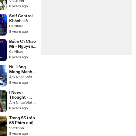
đời Đức Phật
Viettrinh
Thích Ca
8 years ago
(Buddha) trọn
bộ 55 tập lồng
Self Control -
tiếng
Khánh Hà
Ca Nhạc
8 years ago
Buồn Ơi Chào
Mi - Nguyên
Hưng
Ca Nhạc
8 years ago
Nụ Hồng
Mong Manh -
Tú Quyên
Âm Nhạc Việt Nam
8 years ago
I Never
Thought -
Nhạc Ngoại -
Âm Nhạc Việt Nam
Trish Thùy
8 years ago
Trang
Trang 55 trên
55 Phim cuộc
đời Đức Phật
Viettrinh
Thích Ca
8 years ago