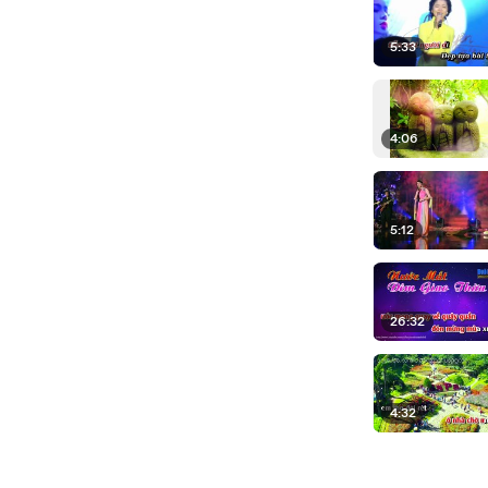
5:33
4:06
5:12
26:32
4:32